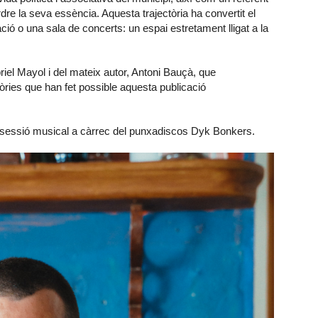
e la seva essència. Aquesta trajectòria ha convertit el
ió o una sala de concerts: un espai estretament lligat a la
riel Mayol i del mateix autor, Antoni Bauçà, que
òries que han fet possible aquesta publicació
a sessió musical a càrrec del punxadiscos Dyk Bonkers.