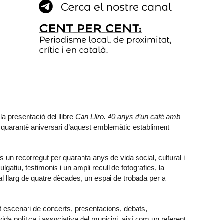
 la presentació del llibre
Can Lliro. 40 anys d’un cafè amb
 quarantè aniversari d’aquest emblemàtic establiment
 és un recorregut per quaranta anys de vida social, cultural i
gatiu, testimonis i un ampli recull de fotografies, la
al llarg de quatre dècades, un espai de trobada per a
t escenari de concerts, presentacions, debats,
da política i associativa del municipi, així com un referent