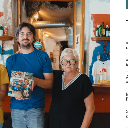
«
u
«
t
A
«
M
l
S
d