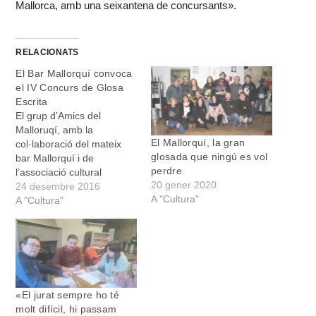
Mallorca, amb una seixantena de concursants».
RELACIONATS
El Bar Mallorquí convoca
el IV Concurs de Glosa
Escrita
El grup d’Amics del
Malloruqí, amb la
El Mallorquí, la gran
col·laboració del mateix
glosada que ningú es vol
bar Mallorquí i de
perdre
l’associació cultural
20 gener 2020
Glosadors de Mallorca, ha
24 desembre 2016
A "Cultura"
convocat el IV Concurs de
A "Cultura"
Glosa Escrita. Els
interessats podran
presentar-hi fins a tres
quartetes de versos
heptasil·làbics amb rima
ABBA o ABAB. El tema és
«El jurat sempre ho té
totalment lliure. Els
molt difícil, hi passam
participants…