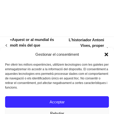
«Aquest or al mundial és
L’historiador Antoni
molt més del que
Vives, proper
previous
next
esperava aconseguir»
conferenciant a
post:
Gestionar el consentiment
post:
S’Agrícola
Per oferir les millors experiències, utilitzem tecnologies com les galetes per
emmagatzemar i/o accedir a la informació del dispositiu. El consentiment a
aquestes tecnologies ens permetrà processar dades com el comportament
de navegació o els identificadors únics en aquest lloc. No consentir o
retirar el consentiment, pot afectar negativament a certes característiques i
funcions.
Instagram
Facebook
Twitter
Acceptar
Texts Legals
Rebutjar