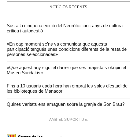
NOTÍCIES RECENTS
Sus a la cinquena edició del Neuròtic: cinc anys de cultura
crítica i autogestió
«En cap moment se’ns va comunicar que aquesta
participació tengués unes condicions diferents de la resta de
persones seleccionades»
«Que aquest any sigui el darrer que ses majestats okupin el
Museu Saridakis»
Fins a 10 usuaris cada hora han emprat les sales d’estudi de
les biblioteques de Manacor
Quines veritats ens amaguen sobre la granja de Son Brau?
AMB EL SUPORT DE: