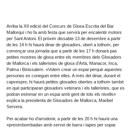
Arriba la XII edició del Concurs de Glosa Escrita del Bar
Mallorquí i ho fa amb festa que servirà per encalentir motors
per Sant Antoni. El pròxim dissabte 13 de desembre a partir
de les 14 h hi haurà dinar de glosadors, obert a tothom, per
començar una jornada que a partir de les 17 h donarà pas
petites mostres de glosa entre els membres dels Glosadors
de Mallorca i els talleristes de glosa d’Artà, Manacor, Inca,
Palma i Binissalem. «Volem crear un espai perquè aquestes
persones es coneguin entre elles. A més del dinar, durant el
capvespre, hi haurà petites glosades obertes a tothom també
en què participaran glosadors veterans i els talleristes, que es
podran estrenar en un espai amb gent de tots els nivells»
explica la presidenta de Glosadors de Mallorca, Maribel
Servera.
Per acabar-ho d’arrodonir, a partir de les 20 h hi haurà una
«preximbombada» amb servei de barra i tapes per sopar.