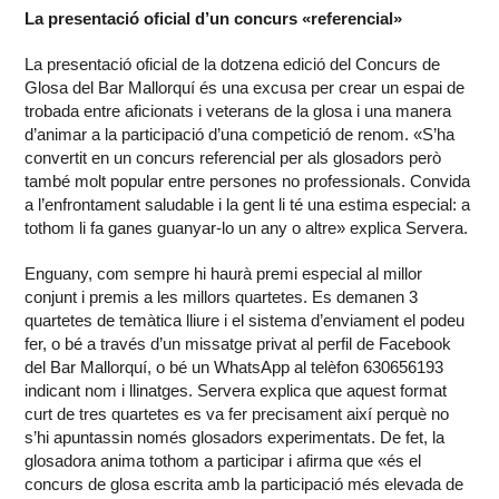
La presentació oficial d’un concurs «referencial»
La presentació oficial de la dotzena edició del Concurs de
Glosa del Bar Mallorquí és una excusa per crear un espai de
trobada entre aficionats i veterans de la glosa i una manera
d’animar a la participació d’una competició de renom. «S’ha
convertit en un concurs referencial per als glosadors però
també molt popular entre persones no professionals. Convida
a l’enfrontament saludable i la gent li té una estima especial: a
tothom li fa ganes guanyar-lo un any o altre» explica Servera.
Enguany, com sempre hi haurà premi especial al millor
conjunt i premis a les millors quartetes. Es demanen 3
quartetes de temàtica lliure i el sistema d’enviament el podeu
fer, o bé a través d’un missatge privat al perfil de Facebook
del Bar Mallorquí, o bé un WhatsApp al telèfon 630656193
indicant nom i llinatges. Servera explica que aquest format
curt de tres quartetes es va fer precisament així perquè no
s’hi apuntassin només glosadors experimentats. De fet, la
glosadora anima tothom a participar i afirma que «és el
concurs de glosa escrita amb la participació més elevada de