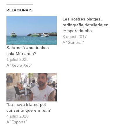
RELACIONATS
Les nostres platges,
radiografia detallada en
temporada alta
8 agost 2017
A "General"
Saturació «puntual» a
cala Morlanda?
1 juliol 2025
A "Xep a Xep"
“La meva filla no pot
consentir que em retiri”
4 juliol 2020
A "Esports"