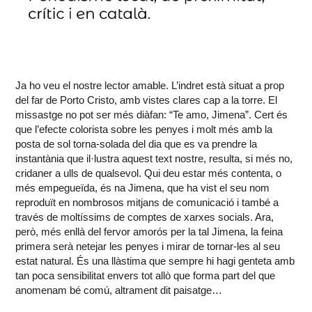
Ja ho veu el nostre lector amable. L’indret està situat a prop
del far de Porto Cristo, amb vistes clares cap a la torre. El
missastge no pot ser més diàfan: “Te amo, Jimena”. Cert és
que l’efecte colorista sobre les penyes i molt més amb la
posta de sol torna-solada del dia que es va prendre la
instantània que il·lustra aquest text nostre, resulta, si més no,
cridaner a ulls de qualsevol. Qui deu estar més contenta, o
més empegueïda, és na Jimena, que ha vist el seu nom
reproduït en nombrosos mitjans de comunicació i també a
través de moltíssims de comptes de xarxes socials. Ara,
però, més enllà del fervor amorós per la tal Jimena, la feina
primera serà netejar les penyes i mirar de tornar-les al seu
estat natural. És una llàstima que sempre hi hagi genteta amb
tan poca sensibilitat envers tot allò que forma part del que
anomenam bé comú, altrament dit paisatge…