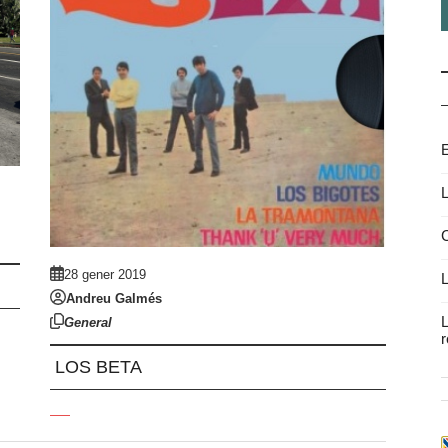
E
L
C
28 gener 2019
L
Andreu Galmés
L
General
r
LOS BETA