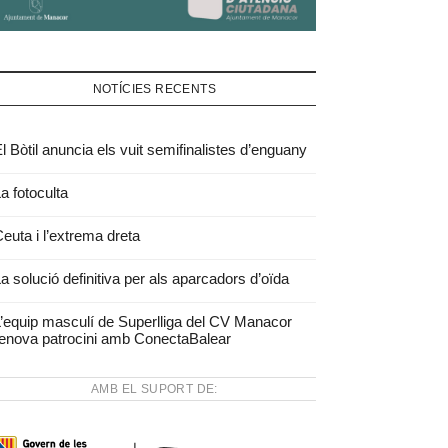
NOTÍCIES RECENTS
l Bòtil anuncia els vuit semifinalistes d’enguany
a fotoculta
euta i l’extrema dreta
a solució definitiva per als aparcadors d’oïda
’equip masculí de Superlliga del CV Manacor
enova patrocini amb ConectaBalear
AMB EL SUPORT DE: