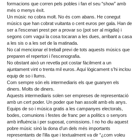
formacions que corren pels pobles i fan el seu “show” amb
més o menys èxit.
Un músic no cobra molt. No és com abans. He conegut
músics que han cobrat vuitanta o cent euros per gala. Han de
ser a l’escenari prest per a provar so (pot ser al migdia) i
segons com vagui la cosa tocaran a les dues, arribant a casa
a les sis o a les set de la matinada.
No cal mencionar el treball previ de tots aquests músics que
preparen el repertori i l’escenografia.
No obstant això un revetla pot costar fàcilment a un
ajuntament vint o trenta mil euros. Aquí lògicament s’hi inclou
equip de so i llums.
Com sempre són els intermediaris els que guanyen els
diners. Molts de diners.
Aquests intermediaris solen ser empreses de representació
amb un cert poder. Un poder que han assolit amb els anys.
Equips de so i música gratis a les campanyes electorals,
bodes, comunions i festes de franc per a polítics o senyors
amb influència i per suposat, comissions. I no ho diu aquest
pobre músic sinó la dona d’un dels més importants
representants de l’illa que i textualment va dir “¿com voleu