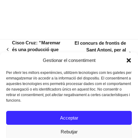
Cisco Cruz: “Maremar
El concurs de frontis de
és una producció que
Sant Antoni, per al
previous
next
convida a la reflexió”
número 6 del carrer de
post:
Gestionar el consentiment
post:
Lleó XIII
Per oferir les millors experiències, utilitzem tecnologies com les galetes per
emmagatzemar i/o accedir a la informació del dispositiu. El consentiment a
aquestes tecnologies ens permetrà processar dades com el comportament
de navegació o els identificadors únics en aquest lloc. No consentir o
retirar el consentiment, pot afectar negativament a certes característiques i
funcions.
Instagram
Facebook
Twitter
Acceptar
Texts Legals
Rebutjar