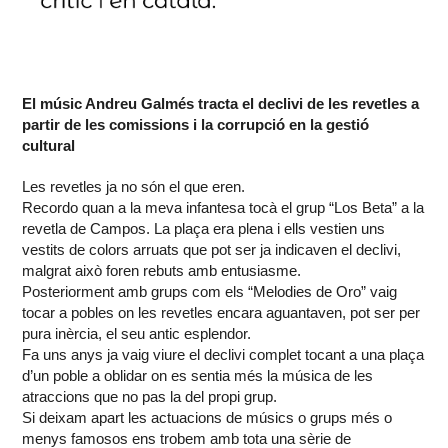
El músic Andreu Galmés tracta el declivi de les revetles a
partir de les comissions i la corrupció en la gestió
cultural
Les revetles ja no són el que eren.
Recordo quan a la meva infantesa tocà el grup “Los Beta” a la
revetla de Campos. La plaça era plena i ells vestien uns
vestits de colors arruats que pot ser ja indicaven el declivi,
malgrat això foren rebuts amb entusiasme.
Posteriorment amb grups com els “Melodies de Oro” vaig
tocar a pobles on les revetles encara aguantaven, pot ser per
pura inèrcia, el seu antic esplendor.
Fa uns anys ja vaig viure el declivi complet tocant a una plaça
d’un poble a oblidar on es sentia més la música de les
atraccions que no pas la del propi grup.
Si deixam apart les actuacions de músics o grups més o
menys famosos ens trobem amb tota una sèrie de