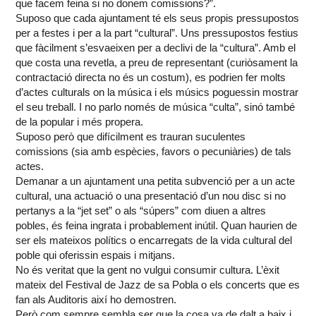
que facem feina si no donem comissions?”.
Suposo que cada ajuntament té els seus propis pressupostos
per a festes i per a la part “cultural”. Uns pressupostos festius
que fàcilment s’esvaeixen per a declivi de la “cultura”. Amb el
que costa una revetla, a preu de representant (curiòsament la
contractació directa no és un costum), es podrien fer molts
d’actes culturals on la música i els músics poguessin mostrar
el seu treball. I no parlo només de música “culta”, sinó també
de la popular i més propera.
Suposo però que difícilment es trauran suculentes
comissions (sia amb espècies, favors o pecuniàries) de tals
actes.
Demanar a un ajuntament una petita subvenció per a un acte
cultural, una actuació o una presentació d’un nou disc si no
pertanys a la “jet set” o als “súpers” com diuen a altres
pobles, és feina ingrata i probablement inútil. Quan haurien de
ser els mateixos polítics o encarregats de la vida cultural del
poble qui oferissin espais i mitjans.
No és veritat que la gent no vulgui consumir cultura. L’èxit
mateix del Festival de Jazz de sa Pobla o els concerts que es
fan als Auditoris així ho demostren.
Però com sempre sembla ser que la cosa va de dalt a baix i