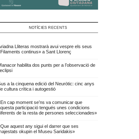
NOTÍCIES RECENTS
riadna Lliteras mostrarà avui vespre els seus
Filaments continus» a Sant Llorenç
anacor habilita dos punts per a l’observació de
’eclipsi
us a la cinquena edició del Neuròtic: cinc anys
e cultura crítica i autogestió
«En cap moment se’ns va comunicar que
questa participació tengués unes condicions
iferents de la resta de persones seleccionades»
Que aquest any sigui el darrer que ses
ajestats okupin el Museu Saridakis»