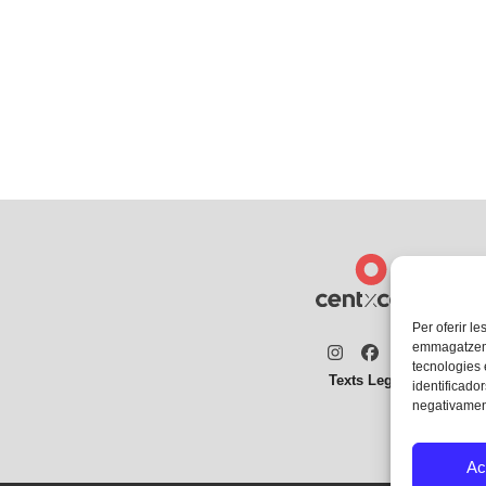
Per oferir le
emmagatzemar
Instagram
Facebook
Twitter
tecnologies
Texts Legals
identificador
negativament
Ac