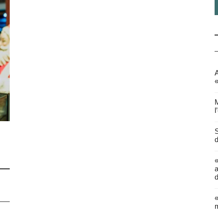
A
«
M
l
S
d
a
d
«
m