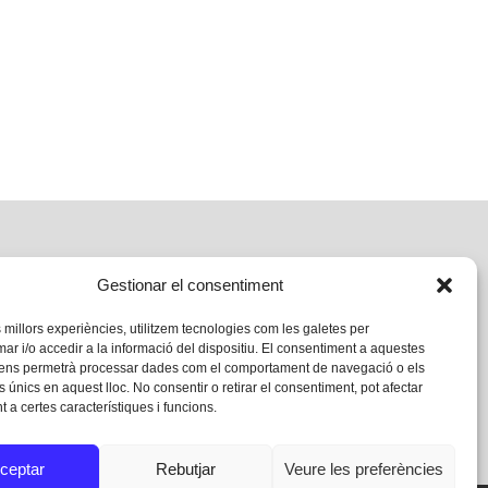
Gestionar el consentiment
s millors experiències, utilitzem tecnologies com les galetes per
 i/o accedir a la informació del dispositiu. El consentiment a aquestes
 ens permetrà processar dades com el comportament de navegació o els
s únics en aquest lloc. No consentir o retirar el consentiment, pot afectar
 a certes característiques i funcions.
ceptar
Rebutjar
Veure les preferències