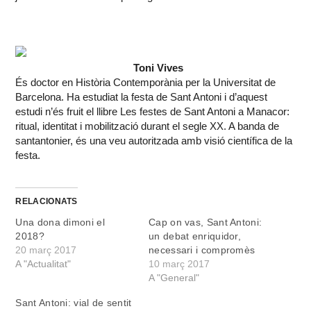
Toni Vives
És doctor en Història Contemporània per la Universitat de
Barcelona. Ha estudiat la festa de Sant Antoni i d’aquest
estudi n’és fruit el llibre Les festes de Sant Antoni a Manacor:
ritual, identitat i mobilització durant el segle XX. A banda de
santantonier, és una veu autoritzada amb visió científica de la
festa.
RELACIONATS
Una dona dimoni el
Cap on vas, Sant Antoni:
2018?
un debat enriquidor,
20 març 2017
necessari i compromès
A "Actualitat"
10 març 2017
A "General"
Sant Antoni: vial de sentit