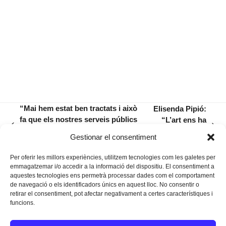
“Mai hem estat ben tractats i això
Elisenda Pipió:
fa que els nostres serveis públics
“L’art ens ha
previous
next
siguin pitjors que els d’altres
d’ajudar a fer
Gestionar el consentiment
post:
post:
comunitats”
pensar”
Per oferir les millors experiències, utilitzem tecnologies com les galetes per
emmagatzemar i/o accedir a la informació del dispositiu. El consentiment a
aquestes tecnologies ens permetrà processar dades com el comportament
de navegació o els identificadors únics en aquest lloc. No consentir o
retirar el consentiment, pot afectar negativament a certes característiques i
funcions.
Instagram
Facebook
Twitter