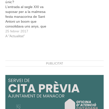
únic?
L’entrada al segle XXI va
suposar per a la malmesa
festa manacorina de Sant
Antoni un boom que
consolidava uns anys, que
podrien transitar entre la
25 febrer 2017
segona meitat dels
A "Actualitat"
vuitanta i la dècada
completa dels noranta, en
què la festa reviscolava i
es mostrava sana, però
encara no potent. En…
PUBLICITAT