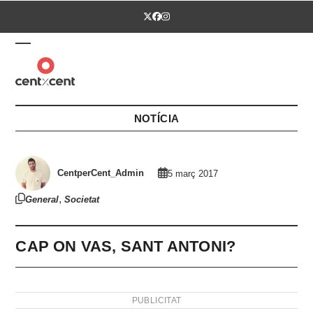
Skip
Twitter
Facebook
Instagram
to
content
Open
Close
mobile
mobile
menu
menu
NOTÍCIA
CentperCent_Admin
5 març 2017
,
General
Societat
CAP ON VAS, SANT ANTONI?
PUBLICITAT