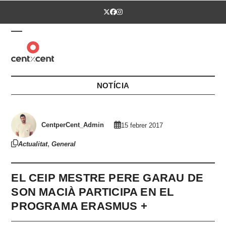
Skip
Twitter
Facebook
Instagram
to
content
Open
Close
mobile
mobile
menu
menu
NOTÍCIA
CentperCent_Admin
15 febrer 2017
,
Actualitat
General
EL CEIP MESTRE PERE GARAU DE
SON MACIÀ PARTICIPA EN EL
PROGRAMA ERASMUS +