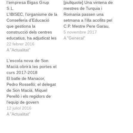
l’empresa Bigas Grup
[pullquote] Una vintena de
S.L.
mestres de Turquia i
L’IBISEC, l’organisme de la
Romania passen una
Conselleria d’Educació
setmana a l’illa acollits pel
que gestiona la
C.P. Mestre Pere Garau,
construcció dels centres
de Son Macià, gràcies a
5 novembre 2017
educatius, ha adjudicat les
un programa europeu
A "General"
obres de demolició del
22 febrer 2016
d’interacció educativa
CEIP Mestre Pere Garau i
A "Actualitat"
[/pullquote] A l’escola de
la construcció de la nova
Son Macià, aquesta
L’escola nova de Son
escola de Son Macià a
setmana han rebut una
Macià obrirà les portes el
l’empresa catalana Bigas
visita molt especial. El
curs 2017-2018
Grup S.L. per un import de
centre educatiu participa
El batle de Manacor,
2.394.412 euros. El
d’un programa…
Pedro Rosselló; el delegat
projecte va sortir…
de Son Macià, Miquel
Perelló i els regidors de
l’equip de govern
municipal han acompanyat
12 juliol 2016
la presidenta de les Illes
A "Actualitat"
Balears, Francina
Armengol, i el conseller
d’Educació i Universitat,