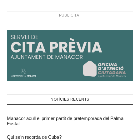
Martí March, a la visita
que dilluns realitzaren a
PUBLICITAT
les obres del CEIP…
NOTÍCIES RECENTS
Manacor acull el primer partit de pretemporada del Palma
Fustal
Qui se’n recorda de Cuba?