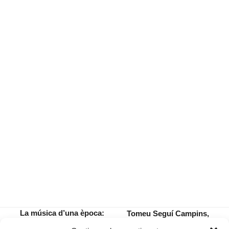
La música d’una època:
Tomeu Seguí Campins,
Homenatge a mestre
dissabte a l’orgue del
previous