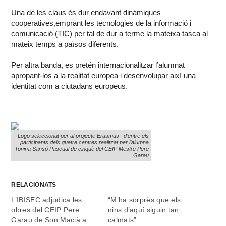
Una de les claus és dur endavant dinàmiques
cooperatives,emprant les tecnologies de la informació i
comunicació (TIC) per tal de dur a terme la mateixa tasca al
mateix temps a països diferents.
Per altra banda, es pretén internacionalitzar l’alumnat
apropant-los a la realitat europea i desenvolupar així una
identitat com a ciutadans europeus.
Logo seleccionat per al projecte Erasmus+ d’entre els
participants dels quatre centres realitzat per l’alumna
Tonina Sansó Pascual de cinquè del CEIP Mestre Pere
Garau
RELACIONATS
L’IBISEC adjudica les
“M’ha sorprès que els
obres del CEIP Pere
nins d’aquí siguin tan
Garau de Son Macià a
calmats”