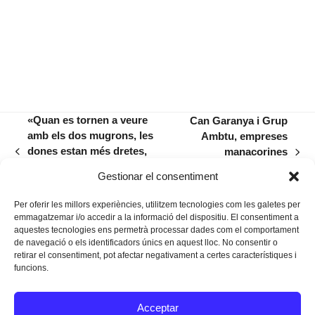
«Quan es tornen a veure
Can Garanya i Grup
amb els dos mugrons, les
Ambtu, empreses
dones estan més dretes,
manacorines
previous
next
més segures, recuperen la
reconegudes als
post:
post:
Gestionar el consentiment
feminitat»
Premis PIMEM 2025
Per oferir les millors experiències, utilitzem tecnologies com les galetes per
emmagatzemar i/o accedir a la informació del dispositiu. El consentiment a
aquestes tecnologies ens permetrà processar dades com el comportament
de navegació o els identificadors únics en aquest lloc. No consentir o
retirar el consentiment, pot afectar negativament a certes característiques i
funcions.
Instagram
Facebook
Twitter
Acceptar
Texts Legals