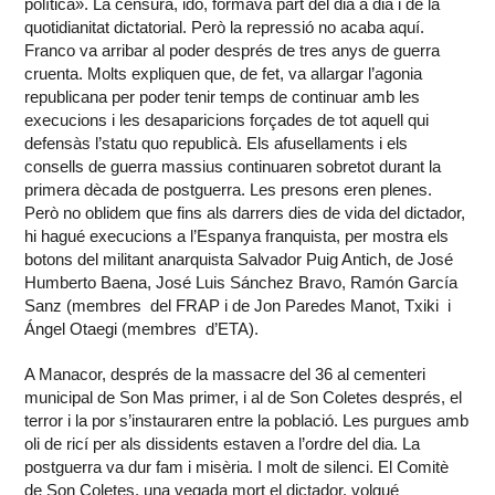
política». La censura, idò, formava part del dia a dia i de la
quotidianitat dictatorial. Però la repressió no acaba aquí.
Franco va arribar al poder després de tres anys de guerra
cruenta. Molts expliquen que, de fet, va allargar l’agonia
republicana per poder tenir temps de continuar amb les
execucions i les desaparicions forçades de tot aquell qui
defensàs l’statu quo republicà. Els afusellaments i els
consells de guerra massius continuaren sobretot durant la
primera dècada de postguerra. Les presons eren plenes.
Però no oblidem que fins als darrers dies de vida del dictador,
hi hagué execucions a l’Espanya franquista, per mostra els
botons del militant anarquista Salvador Puig Antich, de José
Humberto Baena, José Luis Sánchez Bravo, Ramón García
Sanz (membres del FRAP i de Jon Paredes Manot, Txiki i
Ángel Otaegi (membres d’ETA).
A Manacor, després de la massacre del 36 al cementeri
municipal de Son Mas primer, i al de Son Coletes després, el
terror i la por s’instauraren entre la població. Les purgues amb
oli de ricí per als dissidents estaven a l’ordre del dia. La
postguerra va dur fam i misèria. I molt de silenci. El Comitè
de Son Coletes, una vegada mort el dictador, volgué