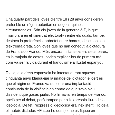
Una quarta part dels joves d’entre 18 i 28 anys consideren
preferible un règim autoritari en segons quines
circumstàncies. Són els joves de la generació Z, la que
irromp ara en el «mercat electoral» i entre els quals, també,
destaca la preferència, sobretot entre homes, de les opcions
d’extrema dreta. Són joves que no han conegut la dictadura
de Francisco Franco. Més encara, ni tan sols els seus pares,
en la majoria de casos, poden explicar-los de primera mà
com va ser la vida durant el franquisme a l’Estat espanyol.
Tot i que la dreta espanyola ha intentat durant aquests
cinquanta anys blanquejar la imatge del dictador, el cert és
que el règim de Franco va suposar una implantació
continuada de la violència en contra de qualsevol veu
dissident que gosàs piular. No hi havia, en temps de Franco,
opció per al debat, però tampoc per a l’expressió lliure de la
ideologia. De fet, l’expressió ideològica era inexistent. Ho deia
el mateix dictador: «Faceu-ho com jo, no us fiqueu en