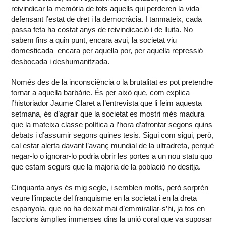
reivindicar la memòria de tots aquells qui perderen la vida
defensant l’estat de dret i la democràcia. I tanmateix, cada
passa feta ha costat anys de reivindicació i de lluita. No
sabem fins a quin punt, encara avui, la societat viu
domesticada encara per aquella por, per aquella repressió
desbocada i deshumanitzada.
Només des de la inconsciència o la brutalitat es pot pretendre
tornar a aquella barbàrie. És per això que, com explica
l’historiador Jaume Claret a l’entrevista que li feim aquesta
setmana, és d’agrair que la societat es mostri més madura
que la mateixa classe política a l’hora d’afrontar segons quins
debats i d’assumir segons quines tesis. Sigui com sigui, però,
cal estar alerta davant l’avanç mundial de la ultradreta, perquè
negar-lo o ignorar-lo podria obrir les portes a un nou statu quo
que estam segurs que la majoria de la població no desitja.
Cinquanta anys és mig segle, i semblen molts, però sorprèn
veure l’impacte del franquisme en la societat i en la dreta
espanyola, que no ha deixat mai d’emmirallar-s’hi, ja fos en
faccions àmplies immerses dins la unió coral que va suposar