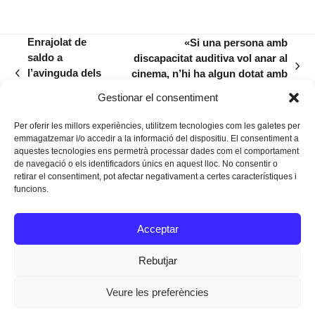
Enrajolat de
«Si una persona amb
saldo a
discapacitat auditiva vol anar al
next
l’avinguda dels
cinema, n’hi ha algun dotat amb
previous
post:
Pins de
bucle i subtitulació?»
post:
Gestionar el consentiment
Portocristo
Per oferir les millors experiències, utilitzem tecnologies com les galetes per
emmagatzemar i/o accedir a la informació del dispositiu. El consentiment a
aquestes tecnologies ens permetrà processar dades com el comportament
de navegació o els identificadors únics en aquest lloc. No consentir o
retirar el consentiment, pot afectar negativament a certes característiques i
funcions.
Instagram
Facebook
Twitter
Acceptar
Texts Legals
Rebutjar
Veure les preferències
Dissenyat a
Ideograma