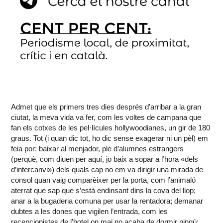
Admet que els primers tres dies després d’arribar a la gran
ciutat, la meva vida va fer, com les voltes de campana que
fan els cotxes de les pel·lícules hollywoodianes, un gir de 180
graus. Tot (i quan dic tot, ho dic sense exagerar ni un pèl) em
feia por: baixar al menjador, ple d’alumnes estrangers
(perquè, com diuen per aquí, jo baix a sopar a l’hora «dels
d’intercanvi») dels quals cap no em va dirigir una mirada de
consol quan vaig comparèixer per la porta, com l’animaló
aterrat que sap que s’està endinsant dins la cova del llop;
anar a la bugaderia comuna per usar la rentadora; demanar
dubtes a les dones que vigilen l’entrada, com les
recepcionistes de l’hotel on mai no acaba de dormir ningú;