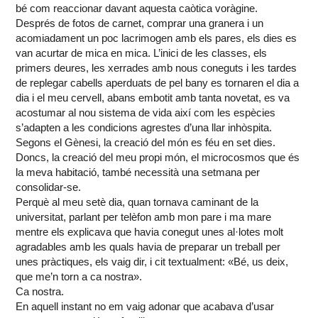
bé com reaccionar davant aquesta caòtica voràgine.
Després de fotos de carnet, comprar una granera i un
acomiadament un poc lacrimogen amb els pares, els dies es
van acurtar de mica en mica. L’inici de les classes, els
primers deures, les xerrades amb nous coneguts i les tardes
de replegar cabells aperduats de pel bany es tornaren el dia a
dia i el meu cervell, abans embotit amb tanta novetat, es va
acostumar al nou sistema de vida així com les espècies
s’adapten a les condicions agrestes d’una llar inhòspita.
Segons el Gènesi, la creació del món es féu en set dies.
Doncs, la creació del meu propi món, el microcosmos que és
la meva habitació, també necessità una setmana per
consolidar-se.
Perquè al meu setè dia, quan tornava caminant de la
universitat, parlant per telèfon amb mon pare i ma mare
mentre els explicava que havia conegut unes al·lotes molt
agradables amb les quals havia de preparar un treball per
unes pràctiques, els vaig dir, i cit textualment: «Bé, us deix,
que me’n torn a ca nostra».
Ca nostra.
En aquell instant no em vaig adonar que acabava d’usar