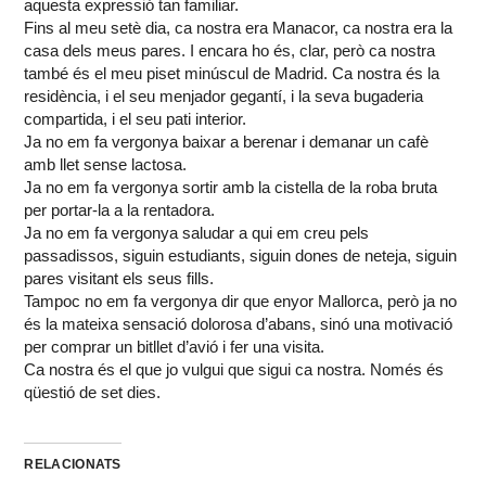
aquesta expressió tan familiar.
Fins al meu setè dia, ca nostra era Manacor, ca nostra era la
casa dels meus pares. I encara ho és, clar, però ca nostra
també és el meu piset minúscul de Madrid. Ca nostra és la
residència, i el seu menjador gegantí, i la seva bugaderia
compartida, i el seu pati interior.
Ja no em fa vergonya baixar a berenar i demanar un cafè
amb llet sense lactosa.
Ja no em fa vergonya sortir amb la cistella de la roba bruta
per portar-la a la rentadora.
Ja no em fa vergonya saludar a qui em creu pels
passadissos, siguin estudiants, siguin dones de neteja, siguin
pares visitant els seus fills.
Tampoc no em fa vergonya dir que enyor Mallorca, però ja no
és la mateixa sensació dolorosa d’abans, sinó una motivació
per comprar un bitllet d’avió i fer una visita.
Ca nostra és el que jo vulgui que sigui ca nostra. Només és
qüestió de set dies.
RELACIONATS