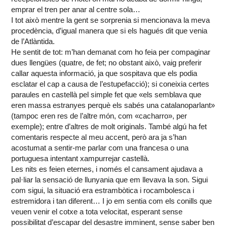
emprar el tren per anar al centre sola…
I tot això mentre la gent se sorprenia si mencionava la meva
procedència, d’igual manera que si els hagués dit que venia
de l’Atlàntida.
He sentit de tot: m’han demanat com ho feia per compaginar
dues llengües (quatre, de fet; no obstant això, vaig preferir
callar aquesta informació, ja que sospitava que els podia
esclatar el cap a causa de l’estupefacció); si coneixia certes
paraules en castellà pel simple fet que «els semblava que
eren massa estranyes perquè els sabés una catalanoparlant»
(tampoc eren res de l’altre món, com «cacharro», per
exemple); entre d’altres de molt originals. També algú ha fet
comentaris respecte al meu accent, però ara ja s’han
acostumat a sentir-me parlar com una francesa o una
portuguesa intentant xampurrejar castellà.
Les nits es feien eternes, i només el cansament ajudava a
pal·liar la sensació de llunyania que em llevava la son. Sigui
com sigui, la situació era estrambòtica i rocambolesca i
estremidora i tan diferent… I jo em sentia com els conills que
veuen venir el cotxe a tota velocitat, esperant sense
possibilitat d’escapar del desastre imminent, sense saber ben