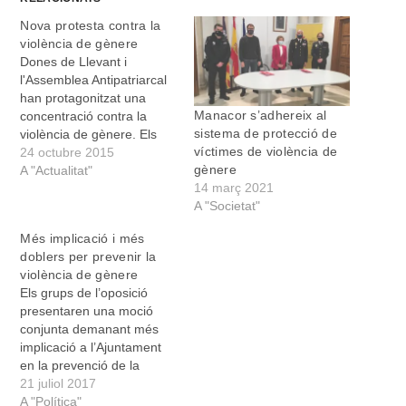
Nova protesta contra la
violència de gènere
Dones de Llevant i
l'Assemblea Antipatriarcal
han protagonitzat una
Manacor s’adhereix al
concentració contra la
sistema de protecció de
violència de gènere. Els
víctimes de violència de
dos col·lectius s'han reunit
24 octubre 2015
gènere
avui a Sa Bassa per
A "Actualitat"
14 març 2021
mostrar el seu rebuig per
A "Societat"
l'assassinat d'una dona en
mans del seu exmarit
Més implicació i més
aquesta setmana a
doblers per prevenir la
Tenerife. Noves
violència de gènere
informacions revelen que
Els grups de l’oposició
la dona assassinada
presentaren una moció
havia…
conjunta demanant més
implicació a l’Ajuntament
en la prevenció de la
violència de gènere i en la
21 juliol 2017
lluita per la igualtat entre
A "Política"