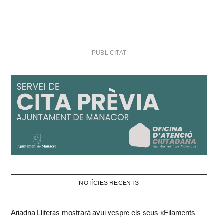
homes i dones. La moció
la va generar lainiciativa
dels col·lectius feministes
del municipi (Col·lectiu de
Dones de Llevant i
PUBLICITAT
Assemblea…
NOTÍCIES RECENTS
Ariadna Lliteras mostrarà avui vespre els seus «Filaments