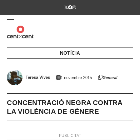
Skip
Twitter
Facebook
Instagram
to
content
Open
Close
mobile
mobile
menu
menu
NOTÍCIA
Teresa Vives
1 novembre 2015
General
CONCENTRACIÓ NEGRA CONTRA
LA VIOLÈNCIA DE GÈNERE
PUBLICITAT