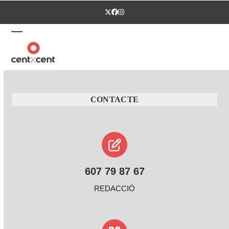
Skip
Twitter
Facebook
Instagram
to
content
Open
Close
mobile
mobile
menu
menu
CONTACTE
607 79 87 67
REDACCIÓ