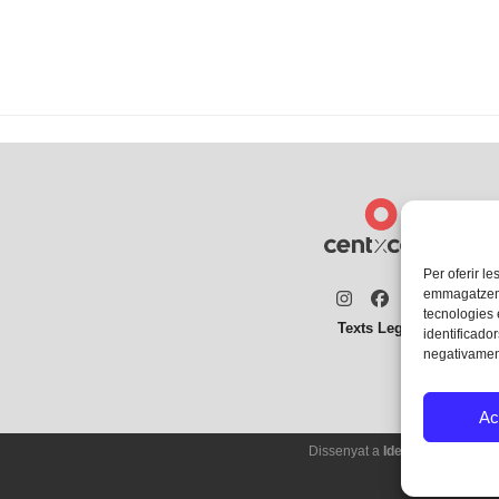
Per oferir le
emmagatzemar
Instagram
Facebook
Twitter
tecnologies
Texts Legals
identificador
negativament
Ac
Dissenyat a
Ideograma