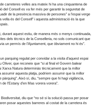
is de carreteres velles ara mateix hi ha una cinquantena de
ió del Consell es va fer més per garantir la seguretat de
ssuadir de la presència massiva de persones” a l’espai verge
a vella és del Consell” i aquesta administració és la que
spais.
tot, durant aquest estiu, de manera més o menys continuada,
sites dels tècnics de la Conselleria, no sols comunicant que
avia un permís de l’Ajuntament, que òbviament no hi és”.
n parquing regulat per convidar a la visita d’aquest espai
u Oliver, que reconeix que “si al final el Govern balear
ai Xarxa Natura determinàs tècnicament que la millor
a assumir aquesta platja, podríem assumir que la millor
 pàrquing”. Això sí, diu, “sempre que hi hagi vigilància,
in de l’Estany d’en Mas vorera vorera”.
 Biodiversitat, diu que “no sé si la solució passa per posar
aren posar aquestes barreres al costat de la carretera és