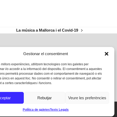
La música a Mallorca i el Covid-19
next
post:
Gestionar el consentiment
s millors experiències, utilitzem tecnologies com les galetes per
 i/o accedir a la informació del dispositiu. El consentiment a aquestes
 ens permetrà processar dades com el comportament de navegació o els
s únics en aquest lloc. No consentir o retirar el consentiment, pot afectar
 a certes característiques i funcions.
ceptar
Rebutjar
Veure les preferències
Política de galetes
Texts Legals