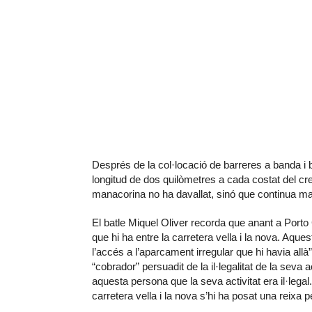
Després de la col·locació de barreres a banda i 
longitud de dos quilòmetres a cada costat del cre
manacorina no ha davallat, sinó que continua 
El batle Miquel Oliver recorda que anant a Porto C
que hi ha entre la carretera vella i la nova. Aquest
l’accés a l’aparcament irregular que hi havia allà”
“cobrador” persuadit de la il·legalitat de la seva 
aquesta persona que la seva activitat era il·legal
carretera vella i la nova s’hi ha posat una reixa 