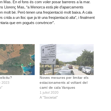
en Mas. En el fons és com voler posar barreres a la mar.
Segons Llorenç Mas, “a Menorca està ple d’aparcaments
en molt bé. Però tenen una freqüentació molt baixa. A cala
crida a un lloc que ja té una freqüentació alta”, i finalment
antaria que em pogués convèncer”.
elictiu?
Noves mesures per limitar els
e 2023
estacionaments al voltant del
p"
camí de cala Varques
1 juliol 2020
A "Societat"