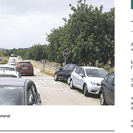
A
«
M
l
S
d
a
d
neral
«
m