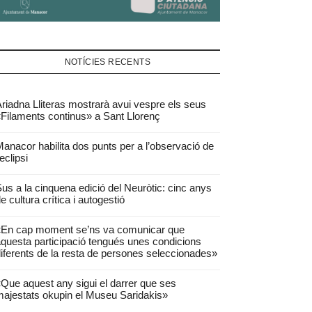
NOTÍCIES RECENTS
riadna Lliteras mostrarà avui vespre els seus
Filaments continus» a Sant Llorenç
anacor habilita dos punts per a l’observació de
’eclipsi
us a la cinquena edició del Neuròtic: cinc anys
e cultura crítica i autogestió
«En cap moment se’ns va comunicar que
questa participació tengués unes condicions
iferents de la resta de persones seleccionades»
Que aquest any sigui el darrer que ses
ajestats okupin el Museu Saridakis»