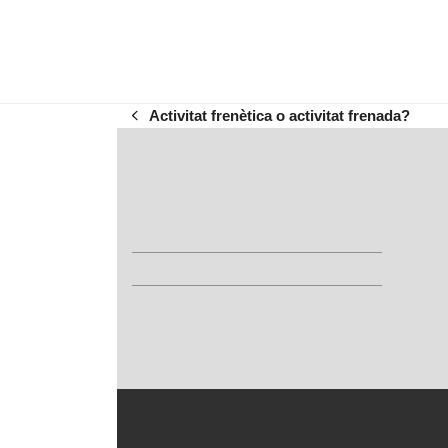
Activitat frenètica o activitat frenada?
previous
post: