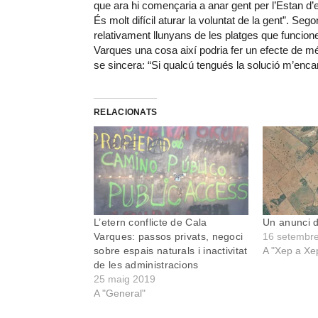
que ara hi començaria a anar gent per l’Estan d’
És molt difícil aturar la voluntat de la gent”. 
relativament llunyans de les platges que funcion
Varques una cosa així podria fer un efecte de més 
se sincera: “Si qualcú tengués la solució m’enc
RELACIONATS
L’etern conflicte de Cala
Un anunci d
Varques: passos privats, negoci
16 setembr
sobre espais naturals i inactivitat
A "Xep a Xe
de les administracions
25 maig 2019
A "General"