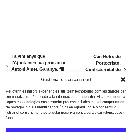
Fa vint anys que
Can Nofre de
l’Ajuntament va proclamar
Portocristo.
previous
Antoni Amer, Garanya, fill
Confraternitat de
next
post:
il·lustre del municipi
portenys i
post:
Gestionar el consentiment
estiuejants
Per oferir les millors experiències, utilitzem tecnologies com les galetes per
emmagatzemar i/o accedir a la informació del dispositiu. El consentiment a
aquestes tecnologies ens permetrà processar dades com el comportament
de navegació o els identificadors únics en aquest lloc. No consentir o
retirar el consentiment, pot afectar negativament a certes característiques i
funcions.
Instagram
Facebook
Twitter