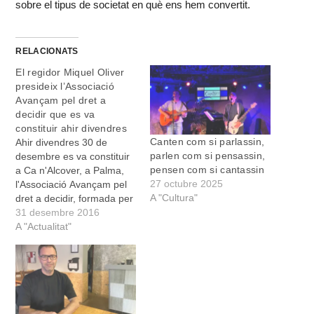
sobre el tipus de societat en què ens hem convertit.
RELACIONATS
El regidor Miquel Oliver
presideix l’Associació
Avançam pel dret a
decidir que es va
constituir ahir divendres
Canten com si parlassin,
Ahir divendres 30 de
parlen com si pensassin,
desembre es va constituir
pensen com si cantassin
a Ca n'Alcover, a Palma,
27 octubre 2025
l'Associació Avançam pel
A "Cultura"
dret a decidir, formada per
regidors de les
31 desembre 2016
corporacions locals i
A "Actualitat"
consellers electes dels
consells insulars de les
Illes Balears. A l'assemblea
es va decidir la constitució
d'una associació per
garantir un millor