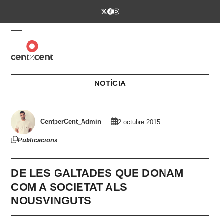
Skip
Twitter
Facebook
Instagram
to
content
Open
Close
mobile
mobile
menu
menu
NOTÍCIA
CentperCent_Admin
2 octubre 2015
Publicacions
DE LES GALTADES QUE DONAM
COM A SOCIETAT ALS
NOUSVINGUTS