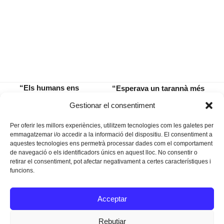
“Els humans ens
“Esperava un tarannà més
feim putades perquè
consensuador per part de
previous
next
Gestionar el consentiment
ens estimam”
l’equip de govern”
post:
post:
Per oferir les millors experiències, utilitzem tecnologies com les galetes per
emmagatzemar i/o accedir a la informació del dispositiu. El consentiment a
aquestes tecnologies ens permetrà processar dades com el comportament
de navegació o els identificadors únics en aquest lloc. No consentir o
retirar el consentiment, pot afectar negativament a certes característiques i
funcions.
Instagram
Facebook
Twitter
Acceptar
Texts Legals
Rebutjar