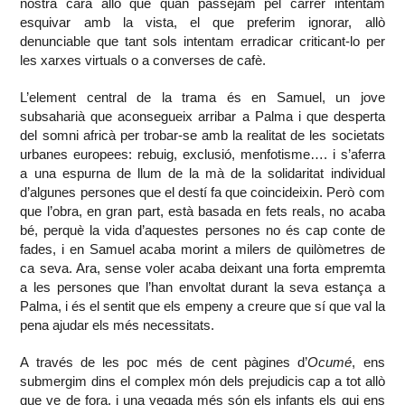
nostra cara allò que quan passejam pel carrer intentam
esquivar amb la vista, el que preferim ignorar, allò
denunciable que tant sols intentam erradicar criticant-lo per
les xarxes virtuals o a converses de cafè.
L’element central de la trama és en Samuel, un jove
subsaharià que aconsegueix arribar a Palma i que desperta
del somni africà per trobar-se amb la realitat de les societats
urbanes europees: rebuig, exclusió, menfotisme…. i s’aferra
a una espurna de llum de la mà de la solidaritat individual
d’algunes persones que el destí fa que coincideixin. Però com
que l’obra, en gran part, està basada en fets reals, no acaba
bé, perquè la vida d’aquestes persones no és cap conte de
fades, i en Samuel acaba morint a milers de quilòmetres de
ca seva. Ara, sense voler acaba deixant una forta empremta
a les persones que l’han envoltat durant la seva estança a
Palma, i és el sentit que els empeny a creure que sí que val la
pena ajudar els més necessitats.
A través de les poc més de cent pàgines d’
Ocumé
, ens
submergim dins el complex món dels prejudicis cap a tot allò
que ve de fora, i una vegada més són els infants els qui ens