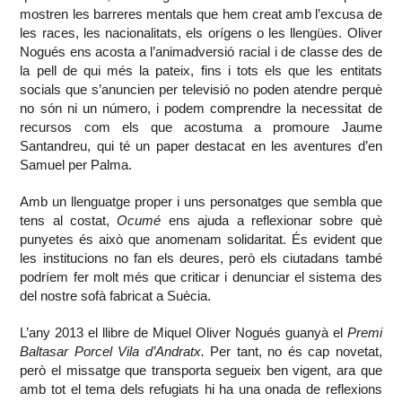
mostren les barreres mentals que hem creat amb l’excusa de
les races, les nacionalitats, els orígens o les llengües. Oliver
Nogués ens acosta a l’animadversió racial i de classe des de
la pell de qui més la pateix, fins i tots els que les entitats
socials que s’anuncien per televisió no poden atendre perquè
no són ni un número, i podem comprendre la necessitat de
recursos com els que acostuma a promoure Jaume
Santandreu, qui té un paper destacat en les aventures d’en
Samuel per Palma.
Amb un llenguatge proper i uns personatges que sembla que
tens al costat,
Ocumé
ens ajuda a reflexionar sobre què
punyetes és això que anomenam solidaritat. És evident que
les institucions no fan els deures, però els ciutadans també
podríem fer molt més que criticar i denunciar el sistema des
del nostre sofà fabricat a Suècia.
L’any 2013 el llibre de Miquel Oliver Nogués guanyà el
Premi
Baltasar Porcel Vila d’Andratx.
Per tant, no és cap novetat,
però el missatge que transporta segueix ben vigent, ara que
amb tot el tema dels refugiats hi ha una onada de reflexions