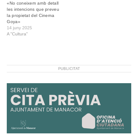
«No coneixem amb detall
funcionament intern. A…
les intencions que preveu
la propietat del Cinema
Goya»
14 juny 2025
A "Cultura"
PUBLICITAT