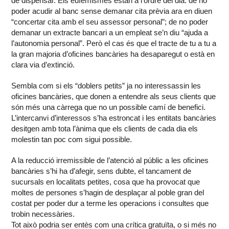
de dispensar. Els eufemismes estan a l’ordre del dia: de no
poder acudir al banc sense demanar cita prèvia ara en diuen
“concertar cita amb el seu assessor personal”; de no poder
demanar un extracte bancari a un empleat se’n diu “ajuda a
l’autonomia personal”. Però el cas és que el tracte de tu a tu a
la gran majoria d’oficines bancàries ha desaparegut o està en
clara via d’extinció.
Sembla com si els “doblers petits” ja no interessassin les
oficines bancàries, que donen a entendre als seus clients que
són més una càrrega que no un possible camí de benefici.
L’intercanvi d’interessos s’ha estroncat i les entitats bancàries
desitgen amb tota l’ànima que els clients de cada dia els
molestin tan poc com sigui possible.
A la reducció irremissible de l’atenció al públic a les oficines
bancàries s’hi ha d’afegir, sens dubte, el tancament de
sucursals en localitats petites, cosa que ha provocat que
moltes de persones s’hagin de desplaçar al poble gran del
costat per poder dur a terme les operacions i consultes que
trobin necessàries.
Tot això podria ser entès com una crítica gratuïta, o si més no