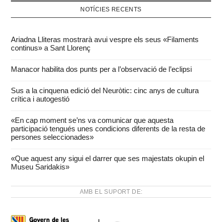
NOTÍCIES RECENTS
Ariadna Lliteras mostrarà avui vespre els seus «Filaments
continus» a Sant Llorenç
Manacor habilita dos punts per a l’observació de l’eclipsi
Sus a la cinquena edició del Neuròtic: cinc anys de cultura
crítica i autogestió
«En cap moment se’ns va comunicar que aquesta
participació tengués unes condicions diferents de la resta de
persones seleccionades»
«Que aquest any sigui el darrer que ses majestats okupin el
Museu Saridakis»
AMB EL SUPORT DE: