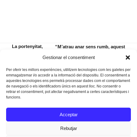
La portenyitat,
“M’atrau anar sens rumb, aquest
enfadada amb el
no tocar en terra, del qual ara ja
previous
next
Gestionar el consentiment
delegat Llodrà
en deim miquelangelejar”
post:
post:
Per oferir les millors experiències, utilitzem tecnologies com les galetes per
emmagatzemar i/o accedir a la informació del dispositiu. El consentiment a
aquestes tecnologies ens permetrà processar dades com el comportament
de navegació o els identificadors únics en aquest lloc. No consentir o
retirar el consentiment, pot afectar negativament a certes característiques i
funcions.
Instagram
Facebook
Twitter
Acceptar
Texts Legals
Rebutjar