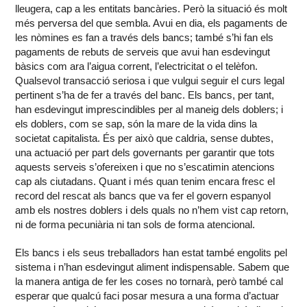
lleugera, cap a les entitats bancàries. Però la situació és molt
més perversa del que sembla. Avui en dia, els pagaments de
les nòmines es fan a través dels bancs; també s’hi fan els
pagaments de rebuts de serveis que avui han esdevingut
bàsics com ara l’aigua corrent, l’electricitat o el telèfon.
Qualsevol transacció seriosa i que vulgui seguir el curs legal
pertinent s’ha de fer a través del banc. Els bancs, per tant,
han esdevingut imprescindibles per al maneig dels doblers; i
els doblers, com se sap, són la mare de la vida dins la
societat capitalista. És per això que caldria, sense dubtes,
una actuació per part dels governants per garantir que tots
aquests serveis s’ofereixen i que no s’escatimin atencions
cap als ciutadans. Quant i més quan tenim encara fresc el
record del rescat als bancs que va fer el govern espanyol
amb els nostres doblers i dels quals no n’hem vist cap retorn,
ni de forma pecuniària ni tan sols de forma atencional.
Els bancs i els seus treballadors han estat també engolits pel
sistema i n’han esdevingut aliment indispensable. Sabem que
la manera antiga de fer les coses no tornarà, però també cal
esperar que qualcú faci posar mesura a una forma d’actuar