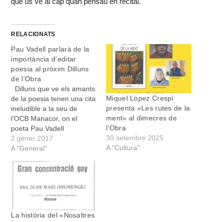
que us ve al cap quan pensau en recital.
RELACIONATS
Pau Vadell parlarà de la
importància d’editar
poesia al pròxim Dilluns
de l’Obra
Dilluns que ve els amants
Miquel López Crespí
de la poesia tenen una cita
presenta «Les rutes de la
ineludible a la seu de
ment» al dimecres de
l’OCB Manacor, on el
l’Obra
poeta Pau Vadell
30 setembre 2025
pronunciarà la conferència
2 gener 2017
A "Cultura"
“Editar la poesia del segle
A "General"
XXI: reptes i batalla". Serà
dia 9 de gener, a les 20.00
h. El conferenciant posarà
en relleu…
La història del «Nosaltres