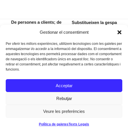
De persones a clients; de
Substitueixen la gespa
clients a números; de
ornamental per
previous
next
Gestionar el consentiment
números a inexistents
vegetació mediterrània
post:
post:
Per oferir les millors experiències, utilitzem tecnologies com les galetes per
emmagatzemar i/o accedir a la informació del dispositiu. El consentiment a
aquestes tecnologies ens permetrà processar dades com el comportament
de navegació o els identificadors únics en aquest lloc. No consentir o
retirar el consentiment, pot afectar negativament a certes característiques i
funcions.
Instagram
Facebook
Twitter
Acceptar
Texts Legals
Rebutjar
Veure les preferències
Dissenyat a
Ideograma
Política de galetes
Texts Legals