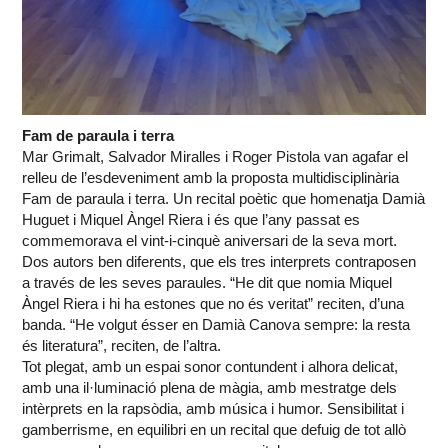
Fam de paraula i terra
Mar Grimalt, Salvador Miralles i Roger Pistola van agafar el
relleu de l’esdeveniment amb la proposta multidisciplinària
Fam de paraula i terra. Un recital poètic que homenatja Damià
Huguet i Miquel Àngel Riera i és que l’any passat es
commemorava el vint-i-cinquè aniversari de la seva mort.
Dos autors ben diferents, que els tres interprets contraposen
a través de les seves paraules. “He dit que nomia Miquel
Àngel Riera i hi ha estones que no és veritat” reciten, d’una
banda. “He volgut ésser en Damià Canova sempre: la resta
és literatura”, reciten, de l’altra.
Tot plegat, amb un espai sonor contundent i alhora delicat,
amb una il·luminació plena de màgia, amb mestratge dels
intèrprets en la rapsòdia, amb música i humor. Sensibilitat i
gamberrisme, en equilibri en un recital que defuig de tot allò