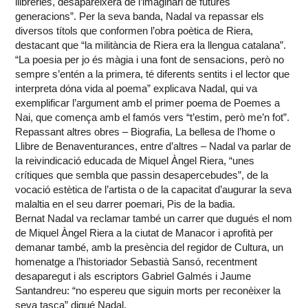
llibreries, desapareixerà de l’imaginari de futures
generacions”. Per la seva banda, Nadal va repassar els
diversos títols que conformen l’obra poètica de Riera,
destacant que “la militància de Riera era la llengua catalana”.
“La poesia per jo és màgia i una font de sensacions, però no
sempre s’entén a la primera, té diferents sentits i el lector que
interpreta dóna vida al poema” explicava Nadal, qui va
exemplificar l’argument amb el primer poema de Poemes a
Nai, que comença amb el famós vers “t’estim, però me’n fot”.
Repassant altres obres – Biografia, La bellesa de l’home o
Llibre de Benaventurances, entre d’altres – Nadal va parlar de
la reivindicació educada de Miquel Àngel Riera, “unes
crítiques que sembla que passin desapercebudes”, de la
vocació estètica de l’artista o de la capacitat d’augurar la seva
malaltia en el seu darrer poemari, Pis de la badia.
Bernat Nadal va reclamar també un carrer que dugués el nom
de Miquel Àngel Riera a la ciutat de Manacor i aprofità per
demanar també, amb la presència del regidor de Cultura, un
homenatge a l’historiador Sebastià Sansó, recentment
desaparegut i als escriptors Gabriel Galmés i Jaume
Santandreu: “no espereu que siguin morts per reconèixer la
seva tasca” digué Nadal.