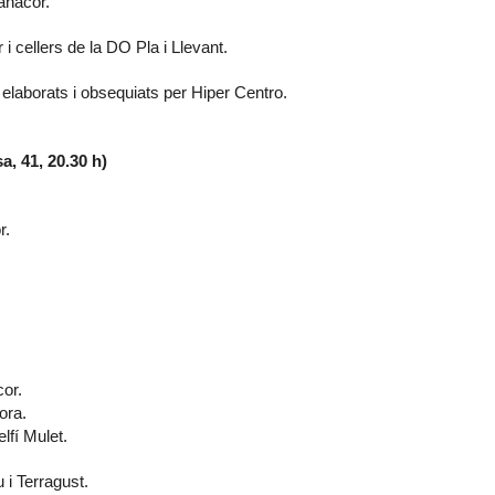
anacor.
 cellers de la DO Pla i Llevant.
elaborats i obsequiats per Hiper Centro.
a, 41, 20.30 h)
r.
cor.
ora.
lfí Mulet.
 i Terragust.