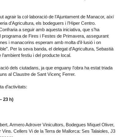
ut agrair la col·laboració de l’Ajuntament de Manacor, aíxí
eria d’Agricultura, els bodeguers i l’Hiper Centro.
Confraria a seguir amb aquesta iniciativa, que s’ha
 programa de Fires i Festes de Primavera, assegurant
es i manacorins esperam amb molta d’il·lusió i on
ble”. Per la seva banda, el delegat d’Agricultura, Sebastià
 l’ambient festiu i del producte local.
oració dels ciutadans, ja que enguany l’obra ha estat triada
lluns al Claustre de Sant Vicenç Ferrer.
 d’activitats:
– 23 h)
bert, Armero Adrover Vinicultors, Bodegues Miquel Oliver,
Vins. Cellers Vi de la Terra de Mallorca: Ses Talaioles, J3