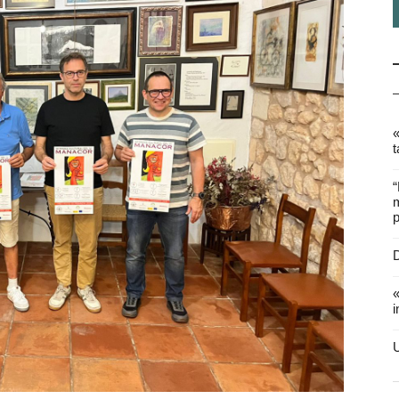
«
t
“
m
p
D
«
i
U