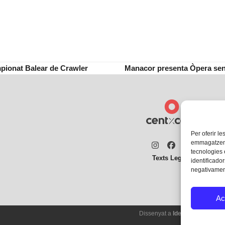
mpionat Balear de Crawler
Manacor presenta Òpera sens
next
post:
Per oferir le
emmagatzemar
Instagram
Facebook
Twitter
tecnologies
Texts Legals
identificador
negativament
Ac
Dissenyat a
Ideograma