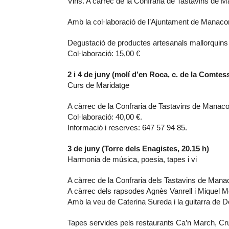
Vins. A càrrec de la Confraria de Tastavins de M
Amb la col·laboració de l’Ajuntament de Manacor i
Degustació de productes artesanals mallorquins 
Col·laboració: 15,00 €
2 i 4 de juny (molí d’en Roca, c. de la Comtess
Curs de Maridatge
A càrrec de la Confraria de Tastavins de Manaco
Col·laboració: 40,00 €.
Informació i reserves: 647 57 94 85.
3 de juny (Torre dels Enagistes, 20.15 h)
Harmonia de música, poesia, tapes i vi
A càrrec de la Confraria dels Tastavins de Mana
A càrrec dels rapsodes Agnès Vanrell i Miquel M
Amb la veu de Caterina Sureda i la guitarra de De
Tapes servides pels restaurants Ca’n March, Cru