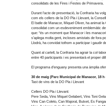
consolidats de les Fires i Festes de Primavera.
Durant l’acte de presentació, la Confraria ha volg
com els cellers de la DO Pla i Llevant, la Consell
El batle de Manacor, Miquel Oliver, ha animat la 
consolidat com un esdeveniment emblemàtic del
que: “és un moment que Manacor i les manacorin
s’aplega molta gent, incloses amistats de fora po
Llodrà, ha convidat tothom a participar i gaudir de
Quant al cartell, la Confraria ha agrair la col·lab
entre 40 participants i es presentarà el proper di
El programa d’enguany presenta una àmplia oferta
30 de maig (Parc Municipal de Manacor, 18 h 
Tast de vins de la DO Pla i Llevant
Cellers DO Pla i Llevant:
Pere Seda, Vins Miquel Gelabert, Vins Toni Gela
Vins Can Coleto, Can Majoral, Butxet, Es Fangar 