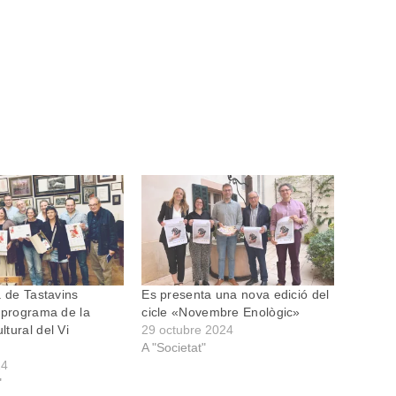
a de Tastavins
Es presenta una nova edició del
 programa de la
cicle «Novembre Enològic»
tural del Vi
29 octubre 2024
A "Societat"
24
"