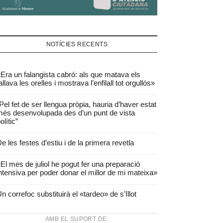
NOTÍCIES RECENTS
Era un falangista cabró: als que matava els
allava les orelles i mostrava l’enfilall tot orgullós»
Pel fet de ser llengua pròpia, hauria d’haver estat
és desenvolupada des d’un punt de vista
olític”
e les festes d’estiu i de la primera revetla
El mes de juliol he pogut fer una preparació
ntensiva per poder donar el millor de mi mateixa»
n correfoc substituirà el «tardeo» de s’Illot
AMB EL SUPORT DE: