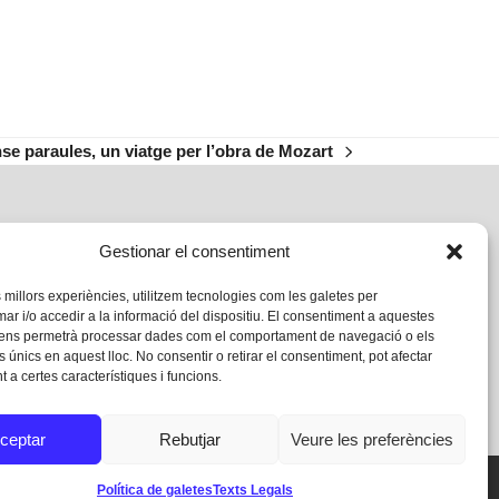
e paraules, un viatge per l’obra de Mozart
Gestionar el consentiment
s millors experiències, utilitzem tecnologies com les galetes per
 i/o accedir a la informació del dispositiu. El consentiment a aquestes
 ens permetrà processar dades com el comportament de navegació o els
s únics en aquest lloc. No consentir o retirar el consentiment, pot afectar
 a certes característiques i funcions.
ceptar
Rebutjar
Veure les preferències
Política de galetes
Texts Legals