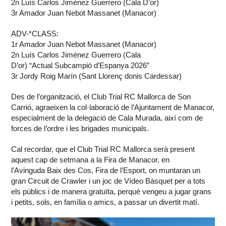
2n Luís Carlos Jiménez Guerrero (Cala D’or)
3r Amador Juan Nebot Massanet (Manacor)
ADV-*CLASS:
1r Amador Juan Nebot Massanet (Manacor)
2n Luís Carlos Jiménez Guerrero (Cala
D’or) “Actual Subcampió d’Espanya 2026”
3r Jordy Roig Marín (Sant Llorenç donis Cardessar)
Des de l’organització, el Club Trial RC Mallorca de Son
Carrió, agraeixen la col·laboració de l’Ajuntament de Manacor,
especialment de la delegació de Cala Murada, així com de
forces de l’ordre i les brigades municipals.
Cal recordar, que el Club Trial RC Mallorca serà present
aquest cap de setmana a la Fira de Manacor, en
l’Avinguda Baix des Cos, Fira de l’Esport, on muntaran un
gran Circuit de Crawler i un joc de Vídeo Bàsquet per a tots
els públics i de manera gratuïta, perquè vengeu a jugar grans
i petits, sols, en família o amics, a passar un divertit matí.