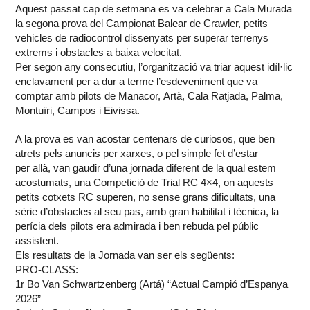
Aquest passat cap de setmana es va celebrar a Cala Murada
la segona prova del Campionat Balear de Crawler, petits
vehicles de radiocontrol dissenyats per superar terrenys
extrems i obstacles a baixa velocitat.
Per segon any consecutiu, l’organització va triar aquest idíl·lic
enclavament per a dur a terme l’esdeveniment que va
comptar amb pilots de Manacor, Artà, Cala Ratjada, Palma,
Montuïri, Campos i Eivissa.
A la prova es van acostar centenars de curiosos, que ben
atrets pels anuncis per xarxes, o pel simple fet d’estar
per allà, van gaudir d’una jornada diferent de la qual estem
acostumats, una Competició de Trial RC 4×4, on aquests
petits cotxets RC superen, no sense grans dificultats, una
sèrie d’obstacles al seu pas, amb gran habilitat i tècnica, la
perícia dels pilots era admirada i ben rebuda pel públic
assistent.
Els resultats de la Jornada van ser els següents:
PRO-CLASS:
1r Bo Van Schwartzenberg (Artá) “Actual Campió d’Espanya
2026”