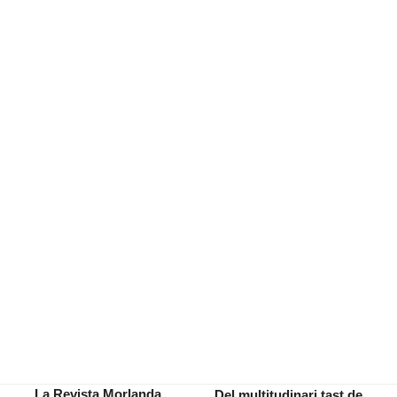
La Revista Morlanda
Del multitudinari tast de