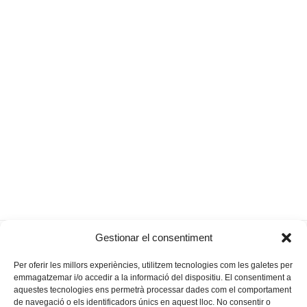
Racisme a la
Càmeres en funcionament, però a
Gestionar el consentiment
previous
next
Sala
mitges
post:
post:
Per oferir les millors experiències, utilitzem tecnologies com les galetes per
emmagatzemar i/o accedir a la informació del dispositiu. El consentiment a
aquestes tecnologies ens permetrà processar dades com el comportament
de navegació o els identificadors únics en aquest lloc. No consentir o