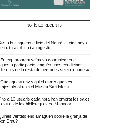
NOTÍCIES RECENTS
us a la cinquena edició del Neuròtic: cinc anys
e cultura crítica i autogestió
«En cap moment se’ns va comunicar que
questa participació tengués unes condicions
iferents de la resta de persones seleccionades»
Que aquest any sigui el darrer que ses
ajestats okupin el Museu Saridakis»
ins a 10 usuaris cada hora han emprat les sales
’estudi de les biblioteques de Manacor
uines veritats ens amaguen sobre la granja de
Son Brau?