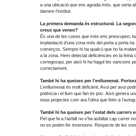
a una ubicació que ens agrada més, que seria al 
darrere l’institut.
La primera demanda és estructural. La segona 
creus que venen?
És una de les coses que més ens preocupen, ta
implantació d’una zona més del porta a porta ha fu
comerços. Sempre hi ha qualcú que ho fa malamen
a la zona. Hem detectat deficiències en la feina 
corregesqui, per això hi ha hagut les sancions p
correctament.
També hi ha queixes per l’enllumenat. Portocr
L’enllumenat és molt deficient. Avui per avui podr
potència i el llum que fan és poc. Això genera u
nous projectes com ara l’obra que feim a l’aving
També hi ha queixes per l’estat dels carrers en
Pel que fa a l’asfalt no s’ha asfaltat cap carrer 
no es poden fer inversions. Respecte de les vorer