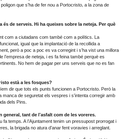
poligon que s’ha de fer nou a Portocristo, a la zona de
és de serveis. Hi ha queixes sobre la neteja. Per què
nt com a ciutadans com també com a polítics. La
ncionat, igual que la implantació de la recollida a
t, però a poc a poc es va corregint i s’ha vist una millora
de l’empresa de neteja, i es fa feina també perquè es
ertinents. No hem de pagar per uns serveis que no es fan
isto està a les fosques?
íem dir que tots els punts funcionen a Portocristo. Però la
na manca de seguretat els vespres i s’intenta corregir amb
uda dels Pins.
 general, tant de l’asfalt com de les voreres.
nou fa temps. A l’Ajuntament tenim un pressupost prorrogat i
es, la brigada no atura d’anar fent voravies i arreglant.