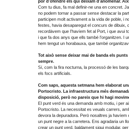
por d’ofendre els qui deixam d’anomenar. Així
Com tu dius, fa mal definir-ne una en concret. Ja
no podem tornar a passar sense destacar la parti
participen molt activament a la vida de poble, i n
festes, havia desaparegut el concurs de dibuix, q
recordàvem que l’havíem fet al Port, i que avui t
i que fa dos anys que ells també l’organitzen. I
hem tengut un horabauxa, que també organitzave
Tot això sense deixar mai de banda els punts p
sempre.
Sí, com la fira nocturna, la processó de les barqu
els focs artificials.
Com saps, aquesta setmana hem elaborat una 
Portocristo. La infraestructura més demanada
disposició, però no pareix que hi hagi movim
El punt verd és una demanda amb motiu, i per ai
Portocristo. La necessitat es veuals carrers, amb
devora la depuradora. Però nosaltres ja havíem 
un punt negre a la carretera. Ens agradaria un ll
crear un punt verd, baldament sigui modular, per