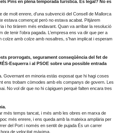
dels Pins en plena temporada turística. És legal? No es
 de molt enrere, d’una subvenció del Consell de Mallorca
cte estava començat però no estava acabat. Pitjàrem
aria i ho tiràrem més endavant. Quan va arribar la resolució
m de tenir l’obra pagada. L’empresa ens va dir que per a
n colze amb colze amb nosaltres, s’han implicat i esperam
ts prorrogats, segurament conseqüència del fet de
MÉS-Esquerra i al PSOE sobre una possible entrada
ria. Governant en minoria estàs exposat que hi hagi coses
ent ens trobam còmodes amb els companys de govern. Les
. No vol dir que no hi càpiguen perquè falten encara tres
ia.
star més temps tancat, i més amb les obres en marxa de
 poc més enrere, i ens queda amb la mateixa amplària per
carrer del Port i només en sentit de pujada És un carrer
r hora de velocitat màxima.