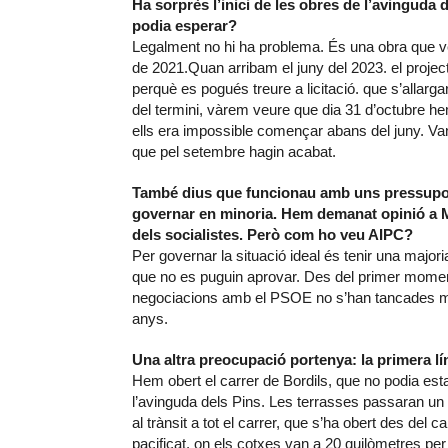
Ha sorprès l’inici de les obres de l’avinguda 
podia esperar?
Legalment no hi ha problema. És una obra que ve
de 2021.Quan arribam el juny del 2023. el proje
perquè es pogués treure a licitació. que s’allarg
del termini, vàrem veure que dia 31 d’octubre he
ells era impossible començar abans del juny. Va
que pel setembre hagin acabat.
També dius que funcionau amb uns pressupos
governar en minoria. Hem demanat opinió a 
dels socialistes. Però com ho veu AIPC?
Per governar la situació ideal és tenir una majo
que no es puguin aprovar. Des del primer mom
negociacions amb el PSOE no s’han tancades mai
anys.
Una altra preocupació portenya: la primera lín
Hem obert el carrer de Bordils, que no podia e
l’avinguda dels Pins. Les terrasses passaran un
al trànsit a tot el carrer, que s’ha obert des del 
pacificat, on els cotxes van a 20 quilòmetres pe