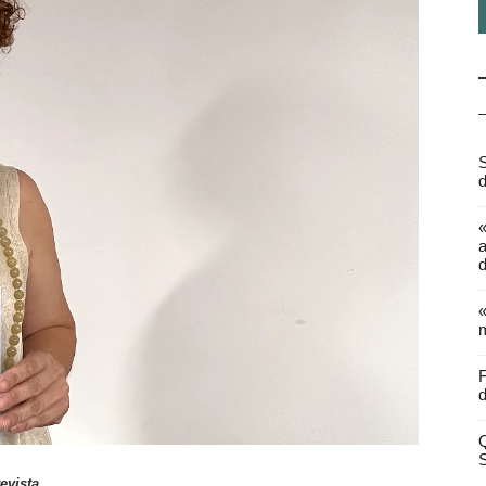
S
d
a
d
«
m
F
d
Q
revista