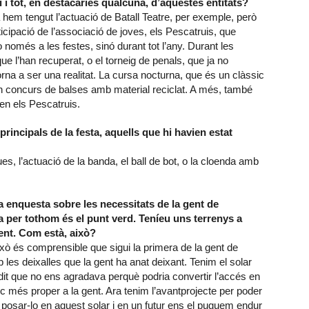
 i tot, en destacaries qualcuna, d’aquestes entitats?
 hem tengut l’actuació de Batall Teatre, per exemple, però
cipació de l’associació de joves, els Pescatruis, que
o només a les festes, sinó durant tot l’any. Durant les
ue l’han recuperat, o el torneig de penals, que ja no
orna a ser una realitat. La cursa nocturna, que és un clàssic
 un concurs de balses amb material reciclat. A més, també
n els Pescatruis.
rincipals de la festa, aquells que hi havien estat
es, l’actuació de la banda, el ball de bot, o la cloenda amb
enquesta sobre les necessitats de la gent de
 per tothom és el punt verd. Teníeu uns terrenys a
ent. Com està, això?
xò és comprensible que sigui la primera de la gent de
 les deixalles que la gent ha anat deixant. Tenim el solar
dit que no ens agradava perquè podria convertir l’accés en
oc més proper a la gent. Ara tenim l’avantprojecte per poder
 posar-lo en aquest solar i en un futur ens el puguem endur