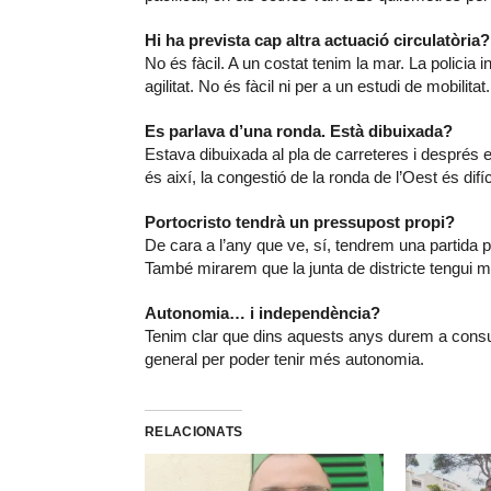
Hi ha prevista cap altra actuació circulatòria?
No és fàcil. A un costat tenim la mar. La policia 
agilitat. No és fàcil ni per a un estudi de mobilitat.
Es parlava d’una ronda. Està dibuixada?
Estava dibuixada al pla de carreteres i després 
és així, la congestió de la ronda de l’Oest és difíci
Portocristo tendrà un pressupost propi?
De cara a l’any que ve, sí, tendrem una partida 
També mirarem que la junta de districte tengui 
Autonomia… i independència?
Tenim clar que dins aquests anys durem a consult
general per poder tenir més autonomia.
RELACIONATS