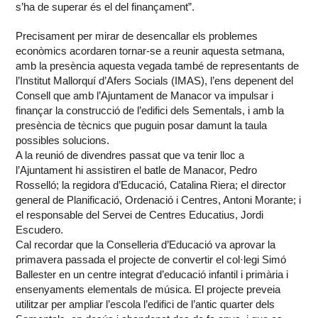
s’ha de superar és el del finançament”.
Precisament per mirar de desencallar els problemes
econòmics acordaren tornar-se a reunir aquesta setmana,
amb la presència aquesta vegada també de representants de
l’Institut Mallorquí d’Afers Socials (IMAS), l’ens depenent del
Consell que amb l’Ajuntament de Manacor va impulsar i
finançar la construcció de l’edifici dels Sementals, i amb la
presència de tècnics que puguin posar damunt la taula
possibles solucions.
A la reunió de divendres passat que va tenir lloc a
l’Ajuntament hi assistiren el batle de Manacor, Pedro
Rosselló; la regidora d’Educació, Catalina Riera; el director
general de Planificació, Ordenació i Centres, Antoni Morante; i
el responsable del Servei de Centres Educatius, Jordi
Escudero.
Cal recordar que la Conselleria d’Educació va aprovar la
primavera passada el projecte de convertir el col·legi Simó
Ballester en un centre integrat d’educació infantil i primària i
ensenyaments elementals de música. El projecte preveia
utilitzar per ampliar l’escola l’edifici de l’antic quarter dels