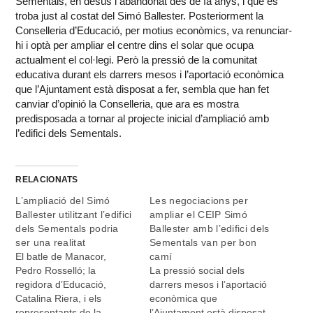
Sementals, en desús i abandonat des de fa anys, i que es
troba just al costat del Simó Ballester. Posteriorment la
Conselleria d’Educació, per motius econòmics, va renunciar-
hi i optà per ampliar el centre dins el solar que ocupa
actualment el col·legi. Però la pressió de la comunitat
educativa durant els darrers mesos i l’aportació econòmica
que l’Ajuntament està disposat a fer, sembla que han fet
canviar d’opinió la Conselleria, que ara es mostra
predisposada a tornar al projecte inicial d’ampliació amb
l’edifici dels Sementals.
RELACIONATS
L’ampliació del Simó
Les negociacions per
Ballester utilitzant l’edifici
ampliar el CEIP Simó
dels Sementals podria
Ballester amb l’edifici dels
ser una realitat
Sementals van per bon
El batle de Manacor,
camí
Pedro Rosselló; la
La pressió social dels
regidora d’Educació,
darrers mesos i l’aportació
Catalina Riera, i els
econòmica que
representants de la
l’Ajuntament està disposat