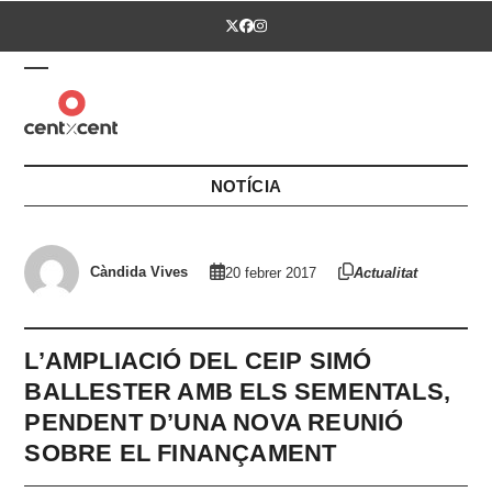
Skip
Twitter
Facebook
Instagram
to
content
Open
Close
mobile
mobile
menu
menu
NOTÍCIA
Càndida Vives
20 febrer 2017
Actualitat
L’AMPLIACIÓ DEL CEIP SIMÓ
BALLESTER AMB ELS SEMENTALS,
PENDENT D’UNA NOVA REUNIÓ
SOBRE EL FINANÇAMENT