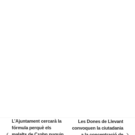
L’Ajuntament cercarà la
Les Dones de Llevant
fórmula perquè els
convoquen la ciutadania
malalts de Crohn puguin
a la concentració de