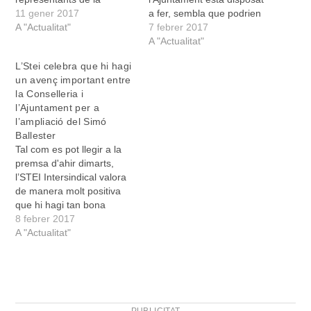
comunitat educativa de
11 gener 2017
a fer, sembla que podrien
l’escola Simó Ballester es
A "Actualitat"
fer canviar d’opinió la
7 febrer 2017
varen reunir ahir, dimarts
Conselleria d’Educació,
A "Actualitat"
dia 10 de gener, amb el
que el passat mes de
L’Stei celebra que hi hagi
conseller d’Educació, Martí
setembre confirmava que
un avenç important entre
March, i amb el director
l’ampliació del CEIP Simó
la Conselleria i
general de Planificació,
Ballester es duria a terme
l’Ajuntament per a
Ordenació i Centres,
dins el mateix solar que
l’ampliació del Simó
Antoni Morante, per…
ocupa actualment l’escola,
Ballester
perquè…
Tal com es pot llegir a la
premsa d'ahir dimarts,
l’STEI Intersindical valora
de manera molt positiva
que hi hagi tan bona
predisposició entre els
8 febrer 2017
responsables de la
A "Actualitat"
Conselleria d’Educació i
l’Ajuntament de Manacor
perquè l’edifici dels
Sementals formi part,
finalment, de l’ampliació