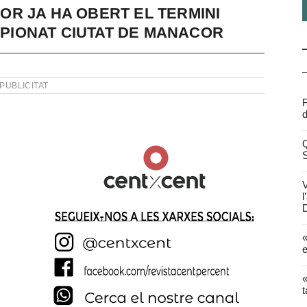
R JA HA OBERT EL TERMINI
AMPIONAT CIUTAT DE MANACOR
PUBLICITAT
F
d
Q
V
l
D
«
e
«
t