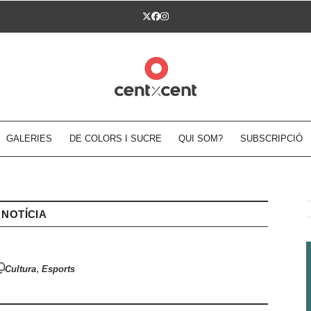
Twitter
Facebook
Instagram
GALERIES
DE COLORS I SUCRE
QUI SOM?
SUBSCRIPCIÓ
NOTÍCIA
,
Cultura
Esports