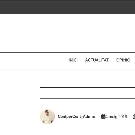
Skip
to
content
INICI
ACTUALITAT
OPINIÓ
CentperCent_Admin
4 maig 2016