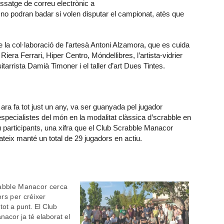
issatge de correu electrònic a
s no podran badar si volen disputar el campionat, atès que
 la col·laboració de l’artesà Antoni Alzamora, que es cuida
 Riera Ferrari, Hiper Centro, Móndellibres, l’artista-vidrier
tarrista Damià Timoner i el taller d’art Dues Tintes.
ara fa tot just un any, va ser guanyada pel jugador
specialistes del món en la modalitat clàssica d’scrabble en
 participants, una xifra que el Club Scrabble Manacor
teix manté un total de 29 jugadors en actiu.
rabble Manacor cerca
rs per créixer
tot a punt. El Club
acor ja té elaborat el