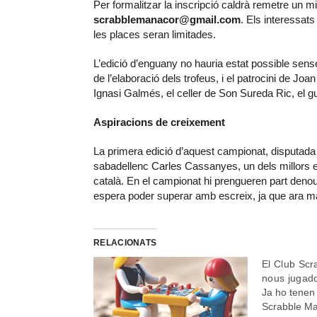
Per formalitzar la inscripció caldrà remetre un m
scrabblemanacor@gmail.com
. Els interessat
les places seran limitades.
L’edició d’enguany no hauria estat possible sense
de l’elaboració dels trofeus, i el patrocini de Joan
Ignasi Galmés, el celler de Son Sureda Ric, el gui
Aspiracions de creixement
La primera edició d’aquest campionat, disputada 
sabadellenc Carles Cassanyes, un dels millors e
català. En el campionat hi prengueren part denou
espera poder superar amb escreix, ja que ara ma
RELACIONATS
El Club Sc
nous jugado
Ja ho tenen 
Scrabble Man