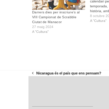
calendari pe
temporada, l
història, a
Darrers dies per inscriure’s al
competició r
8 octubre 2
VIII Campionat de Scrabble
entre els m
A "Cultura"
Ciutat de Manacor
juny, més n
27 maig 2024
L’objectiu 
A "Cultura"
Nicaragua és el país que ens pensam?
previous
post: