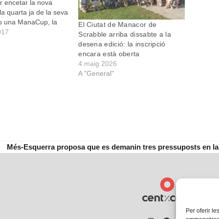
r encetar la nova
a quarta ja de la seva
mb una ManaCup, la
El Ciutat de Manacor de
egular que s’allarga
017
Scrabble arriba dissabte a la
esos de novembre i
desena edició: la inscripció
ombrosa que mai.
encara està oberta
per a enguany…
4 maig 2026
A "General"
Més-Esquerra proposa que es demanin tres pressuposts en la 
next
post:
Per oferir le