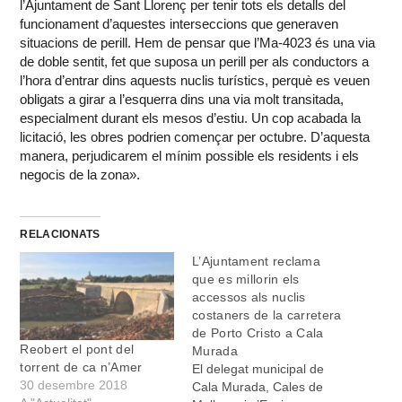
l’Ajuntament de Sant Llorenç per tenir tots els detalls del
funcionament d’aquestes interseccions que generaven
situacions de perill. Hem de pensar que l’Ma-4023 és una via
de doble sentit, fet que suposa un perill per als conductors a
l’hora d’entrar dins aquests nuclis turístics, perquè es veuen
obligats a girar a l’esquerra dins una via molt transitada,
especialment durant els mesos d’estiu. Un cop acabada la
licitació, les obres podrien començar per octubre. D’aquesta
manera, perjudicarem el mínim possible els residents i els
negocis de la zona».
RELACIONATS
L’Ajuntament reclama
que es millorin els
accessos als nuclis
costaners de la carretera
de Porto Cristo a Cala
Reobert el pont del
Murada
torrent de ca n’Amer
El delegat municipal de
30 desembre 2018
Cala Murada, Cales de