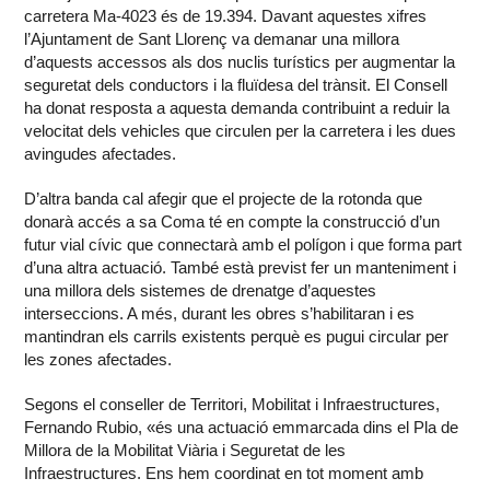
carretera Ma-4023 és de 19.394. Davant aquestes xifres
l’Ajuntament de Sant Llorenç va demanar una millora
d’aquests accessos als dos nuclis turístics per augmentar la
seguretat dels conductors i la fluïdesa del trànsit. El Consell
ha donat resposta a aquesta demanda contribuint a reduir la
velocitat dels vehicles que circulen per la carretera i les dues
avingudes afectades.
D’altra banda cal afegir que el projecte de la rotonda que
donarà accés a sa Coma té en compte la construcció d’un
futur vial cívic que connectarà amb el polígon i que forma part
d’una altra actuació. També està previst fer un manteniment i
una millora dels sistemes de drenatge d’aquestes
interseccions. A més, durant les obres s’habilitaran i es
mantindran els carrils existents perquè es pugui circular per
les zones afectades.
Segons el conseller de Territori, Mobilitat i Infraestructures,
Fernando Rubio, «és una actuació emmarcada dins el Pla de
Millora de la Mobilitat Viària i Seguretat de les
Infraestructures. Ens hem coordinat en tot moment amb