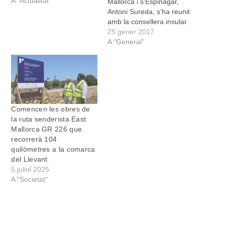
A "Actualitat"
Mallorca i s’Espinagar,
Antoni Sureda, s’ha reunit
amb la consellera insular
de Territori i
25 gener 2017
Infraestructures, Mercedes
A "General"
Garrido, durant la visita
que ha fet a les obres de
la rotonda d'El Bosque.
Una actuació que ha de
millorar la intersecció entre
la carretera…
Comencen les obres de
la ruta senderista East
Mallorca GR 226 que
recorrerà 104
quilòmetres a la comarca
del Llevant
5 juliol 2025
A "Societat"