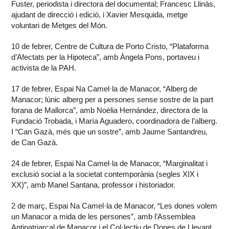
Fuster, periodista i directora del documental; Francesc Llinàs,
ajudant de direcció i edició, i Xavier Mesquida, metge
voluntari de Metges del Món.
10 de febrer, Centre de Cultura de Porto Cristo, “Plataforma
d’Afectats per la Hipoteca”, amb Àngela Pons, portaveu i
activista de la PAH.
17 de febrer, Espai Na Camel·la de Manacor, “Alberg de
Manacor; lúnic alberg per a persones sense sostre de la part
forana de Mallorca”, amb Noèlia Hernández, directora de la
Fundació Trobada, i María Aguadero, coordinadora de l’alberg.
I “Can Gazà, més que un sostre”, amb Jaume Santandreu,
de Can Gazà.
24 de febrer, Espai Na Camel·la de Manacor, “Marginalitat i
exclusió social a la societat contemporània (segles XIX i
XX)”, amb Manel Santana, professor i historiador.
2 de març, Espai Na Camel·la de Manacor, “Les dones volem
un Manacor a mida de les persones”, amb l’Assemblea
Antipatriarcal de Manacor i el Col·lectiu de Dones de Llevant.