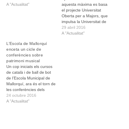
A "Actualitat"
aquesta màxima es basa
el projecte Universitat
Oberta per a Majors, que
impulsa la Universitat de
les Illes Balears (UIB) amb
29 abril 2016
la col·laboració de
A "Actualitat"
l’Ajuntament de Manacor i
L’Escola de Mallorquí
del Centre Universitari de
enceta un cicle de
Manacor. Es tracta d’un
conferències sobre
projecte educatiu per a
patrimoni musical
gent gran, que s’emmarca
Un cop iniciats els cursos
en…
de català i de ball de bot
de l’Escola Municipal de
Mallorquí, ara és el torn de
les conferències dels
divendres, que després de
24 octubre 2016
vuit anys reprenem la
A "Actualitat"
temàtica musical. Joana
Domenge, exprofessora
de ball de l’Escola de
Mallorquí, coordina el