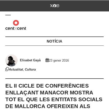
Skip
Twitter
Facebook
Instagram
to
content
Open
Close
mobile
mobile
menu
menu
NOTÍCIA
Elisabet Gayà
23 gener 2016
,
Actualitat
Cultura
EL II CICLE DE CONFERÈNCIES
ENLLAÇANT MANACOR MOSTRA
TOT EL QUE LES ENTITATS SOCIALS
DE MALLORCA OFEREIXEN ALS