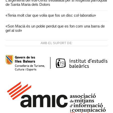
L’argenteria del vuit-cents treballada per a l’església parroquial
de Santa Maria dels Dolors
«Tenia molt clar que volia que fos un disc col·laboratiu»
«Son Macià és un poble perdut que es fon com una barra de
gel al sol»
AMB EL SUPORT DE: