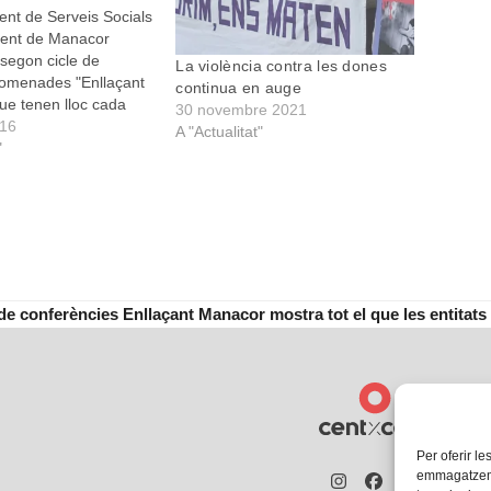
ent de Serveis Socials
ment de Manacor
 segon cicle de
La violència contra les dones
omenades "Enllaçant
continua en auge
ue tenen lloc cada
30 novembre 2021
les 20 h a les 21.30 h
016
A "Actualitat"
 Camel·la i al Centre
"
e Porto Cristo,
ent. A cada xerrada
ntitats del…
e de conferències Enllaçant Manacor mostra tot el que les entitats
Per oferir le
emmagatzemar
Instagram
Facebook
Twitter