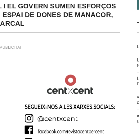
L I EL GOVERN SUMEN ESFORÇOS
 ESPAI DE DONES DE MANACOR,
MARCAL
L
PUBLICITAT
L
r
L
l
«
c
«
u