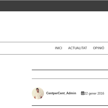
Skip
to
content
INICI
ACTUALITAT
OPINIÓ
CentperCent_Admin
22 gener 2016