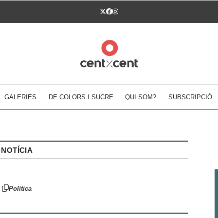
Twitter
Facebook
Instagram
GALERIES
DE COLORS I SUCRE
QUI SOM?
SUBSCRIPCIÓ
NOTÍCIA
Política