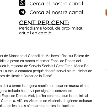
 de Manacor, el Consell de Mallorca i l’Institut Balear de
idits a posar en marxa el primer Espai de Dones del
icà la regidora de Serveis Socials i Gent Gran, Maria Bel
r i a tota la comarca perquè donarà servei als municipis de
es de l’Institut Balear de la Dona”.
an duit a terme la segona reunió per posar en marxa el nou
na trobada ha servit per signar el conveni de
u Espai de Dones. Així, ja s’ha concretat que la seu inicial
Camel·la. Allà les víctimes de violència de gènere trobaran
ica, de les quals s’encarregaran les institucions