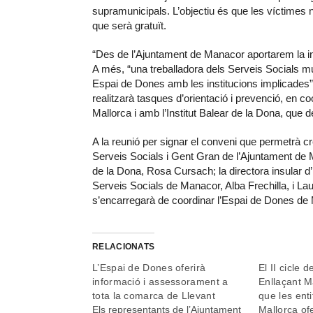
supramunicipals. L’objectiu és que les víctimes 
que serà gratuït.
“Des de l’Ajuntament de Manacor aportarem la infr
A més, “una treballadora dels Serveis Socials m
Espai de Dones amb les institucions implicades
realitzarà tasques d’orientació i prevenció, en c
Mallorca i amb l’Institut Balear de la Dona, que 
A la reunió per signar el conveni que permetrà c
Serveis Socials i Gent Gran de l’Ajuntament de Ma
de la Dona, Rosa Cursach; la directora insular d
Serveis Socials de Manacor, Alba Frechilla, i La
s’encarregarà de coordinar l’Espai de Dones de
RELACIONATS
L’Espai de Dones oferirà
El II cicle 
informació i assessorament a
Enllaçant M
tota la comarca de Llevant
que les enti
Els representants de l’Ajuntament
Mallorca of