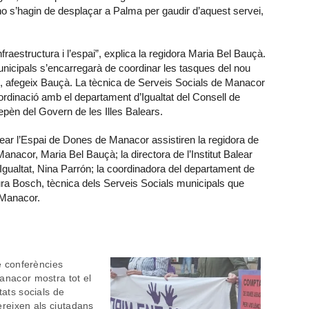
no s’hagin de desplaçar a Palma per gaudir d’aquest servei,
aestructura i l’espai”, explica la regidora Maria Bel Bauçà.
unicipals s’encarregarà de coordinar les tasques del nou
”, afegeix Bauçà. La tècnica de Serveis Socials de Manacor
oordinació amb el departament d’Igualtat del Consell de
depèn del Govern de les Illes Balears.
rear l’Espai de Dones de Manacor assistiren la regidora de
nacor, Maria Bel Bauçà; la directora de l’Institut Balear
’Igualtat, Nina Parrón; la coordinadora del departament de
ura Bosch, tècnica dels Serveis Socials municipals que
 Manacor.
de conferències
anacor mostra tot el
tats socials de
ereixen als ciutadans