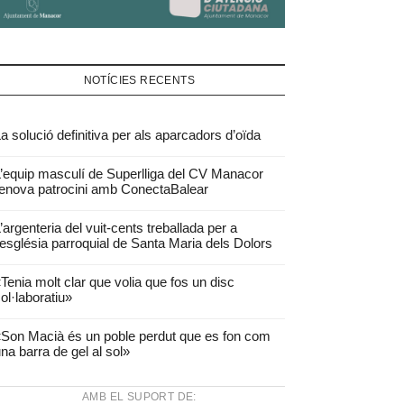
NOTÍCIES RECENTS
a solució definitiva per als aparcadors d’oïda
’equip masculí de Superlliga del CV Manacor
enova patrocini amb ConectaBalear
’argenteria del vuit-cents treballada per a
’església parroquial de Santa Maria dels Dolors
Tenia molt clar que volia que fos un disc
ol·laboratiu»
Son Macià és un poble perdut que es fon com
na barra de gel al sol»
AMB EL SUPORT DE: