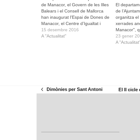
de Manacor, el Govern de les Illes
El departam
Balears i el Consell de Mallorca
de l’Ajunta
han inaugurat l'Espai de Dones de
organitza el
Manacor, el Centre d’Igualtat i
xerrades an
Assessorament per a les Dones
15 desembre 2016
Manacor", q
que ja dóna servei a tota la
A "Actualitat"
dimecres de 
23 gener 2
comarca del Llevant. L'acte
a l'Espai Na
A "Actualitat
inaugural del nou Espai de
de Cultura d
Dones…
alternativam
participen e
Dimònies per Sant Antoni
El II cicl
previous
next
post:
post: