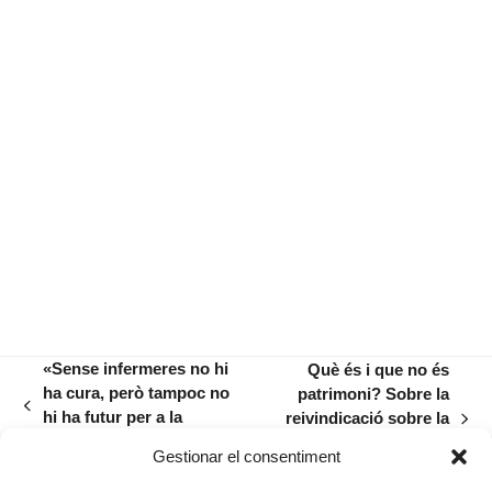
«Sense infermeres no hi
Què és i que no és
ha cura, però tampoc no
patrimoni? Sobre la
previous
hi ha futur per a la
reivindicació sobre la
next
post:
sanitat pública»
rosa dels vents de sa
post:
Gestionar el consentiment
Torre