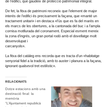
de l’edifici, que gaudeix de protecció patrimonial integral.
De fet, la fitxa de patrimoni reconeix que l’element de major
interès de l’edifici és precisament la façana, que «manté un
tractament unitari» i en destaca «l’ús que es fa del marès en
els marcs de les obertures, a la cantonada del buc i a l’ampla
cornisa motllurada del coronament. Especial esment mereix
la zona d’ingrés, un gran portal rodó amb el dovellatge molt
desenvolupat i
carcanyols».
La fitxa del catàleg ens recorda que es tracta d’un «habitatge
senyorial fidel a la tradició, amb to auster i planura a la façana,
ignorant qualsevol tret estilístic».
RELACIONATS
Dotze estacions amb una
destinació final: la
memòria
“L’Ajuntament republicà