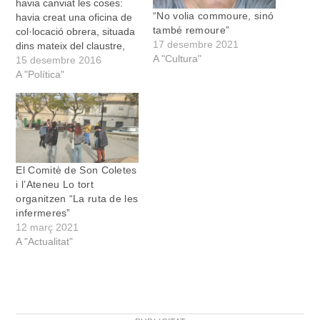
havia canviat les coses:
“No volia commoure, sinó
havia creat una oficina de
també remoure”
col·locació obrera, situada
17 desembre 2021
dins mateix del claustre,
A "Cultura"
com també un dispensari
15 desembre 2016
de prevenció de malalties
A "Política"
venèries, havia fet
construir les escoles
Graduada i de Sa Torre,
havia canviat el sistema
impositiu, gravant les
rendes més riques en
El Comitè de Son Coletes
benefici de…
i l’Ateneu Lo tort
organitzen “La ruta de les
infermeres”
12 març 2021
A "Actualitat"