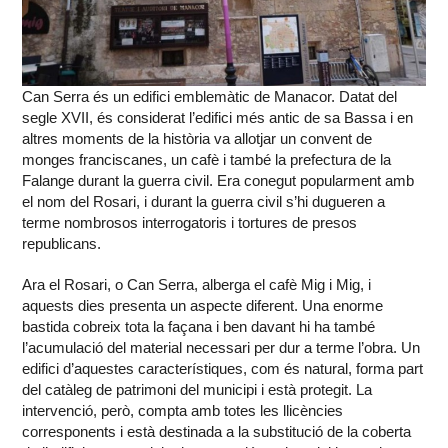
Can Serra és un edifici emblemàtic de Manacor. Datat del
segle XVII, és considerat l’edifici més antic de sa Bassa i en
altres moments de la història va allotjar un convent de
monges franciscanes, un cafè i també la prefectura de la
Falange durant la guerra civil. Era conegut popularment amb
el nom del Rosari, i durant la guerra civil s’hi dugueren a
terme nombrosos interrogatoris i tortures de presos
republicans.
Ara el Rosari, o Can Serra, alberga el cafè Mig i Mig, i
aquests dies presenta un aspecte diferent. Una enorme
bastida cobreix tota la façana i ben davant hi ha també
l’acumulació del material necessari per dur a terme l’obra. Un
edifici d’aquestes característiques, com és natural, forma part
del catàleg de patrimoni del municipi i està protegit. La
intervenció, però, compta amb totes les llicències
corresponents i està destinada a la substitució de la coberta