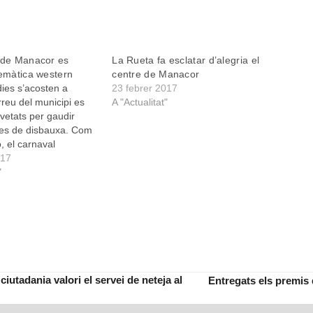
 de Manacor es
La Rueta fa esclatar d’alegria el
temàtica western
centre de Manacor
dies s’acosten a
23 febrer 2017
reu del municipi es
A "Actualitat"
vetats per gaudir
ies de disbauxa. Com
ó, el carnaval
 dijous llarder, dia 23
017
mb la Rueta. I
"
l dissabte següent,
brer, amb la primera
utadania valori el servei de neteja al
Entregats els premis 
next
post: