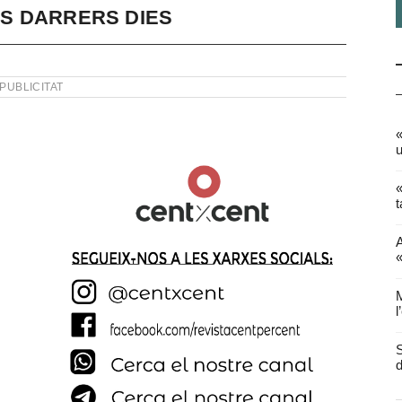
S DARRERS DIES
PUBLICITAT
«
u
«
t
A
«
M
l
S
d