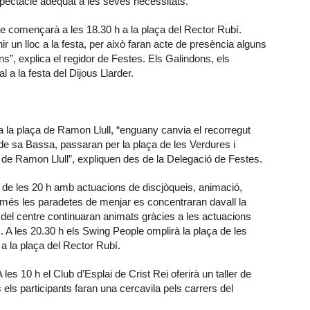
espectacle adequat a les seves necessitats.
ue començarà a les 18.30 h a la plaça del Rector Rubí.
r un lloc a la festa, per això faran acte de presència alguns
”, explica el regidor de Festes. Els Galindons, els
a la festa del Dijous Llarder.
 la plaça de Ramon Llull, “enguany canvia el recorregut
 de sa Bassa, passaran per la plaça de les Verdures i
ça de Ramon Llull”, expliquen des de la Delegació de Festes.
r de les 20 h amb actuacions de discjòqueis, animació,
 A més les paradetes de menjar es concentraran davall la
rs del centre continuaran animats gràcies a les actuacions
 A les 20.30 h els Swing People omplirà la plaça de les
n a la plaça del Rector Rubí.
es 10 h el Club d’Esplai de Crist Rei oferirà un taller de
s els participants faran una cercavila pels carrers del