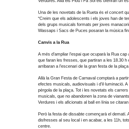
Verdures. Allà els Plou i Fa Sol els oferiran un 
Una de les novetats de la Rueta és el concert q
“Creim que els adolescents i els joves han de teni
dels grups musicals formats per joves manacorins
Wassaps i Sacs de Puces posaran la música final 
Canvis a la Rua
A més d’ampliar l’espai que ocuparà la Rua cap a
que faran les fresses, que partiran a les 18.30 h
arribaran a l’escenari de la gran festa de la pla
Allà la Gran Festa de Carnaval comptarà a parti
efectes musicals, audiovisuals i d’il·luminació.
pèrgola de la plaça. Tot i les novetats els carre
musicals, que no abandonen la zona de vianants.
Verdures i els aficionats al ball en línia se citara
Però la festa de dissabte començarà el dematí. A l
disfresses al seu local i en acabar, a les 11h, tot
centre.