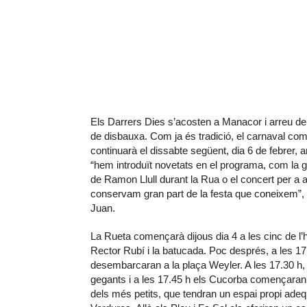
Els Darrers Dies s’acosten a Manacor i arreu de
de disbauxa. Com ja és tradició, el carnaval come
continuarà el dissabte següent, dia 6 de febrer,
“hem introduït novetats en el programa, com la g
de Ramon Llull durant la Rua o el concert per a a
conservam gran part de la festa que coneixem”, e
Juan.
La Rueta començarà dijous dia 4 a les cinc de l’
Rector Rubí i la batucada. Poc després, a les 17
desembarcaran a la plaça Weyler. A les 17.30 h, 
gegants i a les 17.45 h els Cucorba començaran 
dels més petits, que tendran un espai propi adequ