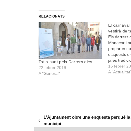
RELACIONATS
El carnaval
vestirà de 
Els darrers 
Manacor i ar
preparen no
d’aquests d
ja és tradici
Tot a punt pels Darrers dies
començarà el
16 febrer 2
22 febrer 2019
de febrer, a
A "Actualitat
A "General"
continuarà e
dia 25 de fe
Rua de…
L’Ajuntament obre una enquesta perquè la ci
previous
municipi
post: