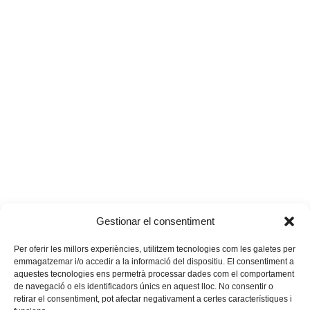
Gestionar el consentiment
De genocidis i altres malvestats
La fotoculta
previous
next
post:
post:
Per oferir les millors experiències, utilitzem tecnologies com les galetes per
emmagatzemar i/o accedir a la informació del dispositiu. El consentiment a
aquestes tecnologies ens permetrà processar dades com el comportament
de navegació o els identificadors únics en aquest lloc. No consentir o
retirar el consentiment, pot afectar negativament a certes característiques i