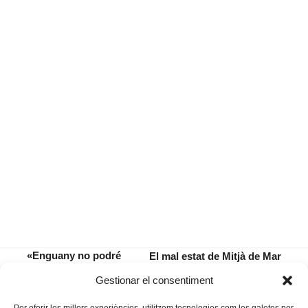
«Enguany no podré
El mal estat de Mitjà de Mar
ser a l’Open
pren protagonisme al ple de
previous
next
Gestionar el consentiment
d’Austràlia», ha dit
desembre
post:
post: