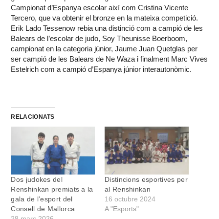
Campionat d’Espanya escolar així com Cristina Vicente
Tercero, que va obtenir el bronze en la mateixa competició.
Erik Lado Tessenow rebia una distinció com a campió de les
Balears de l’escolar de judo, Soy Theunisse Boerboom,
campionat en la categoria júnior, Jaume Juan Quetglas per
ser campió de les Balears de Ne Waza i finalment Marc Vives
Estelrich com a campió d’Espanya júnior interautonòmic.
RELACIONATS
Dos judokes del
Distincions esportives per
Renshinkan premiats a la
al Renshinkan
gala de l’esport del
16 octubre 2024
Consell de Mallorca
A "Esports"
28 març 2026