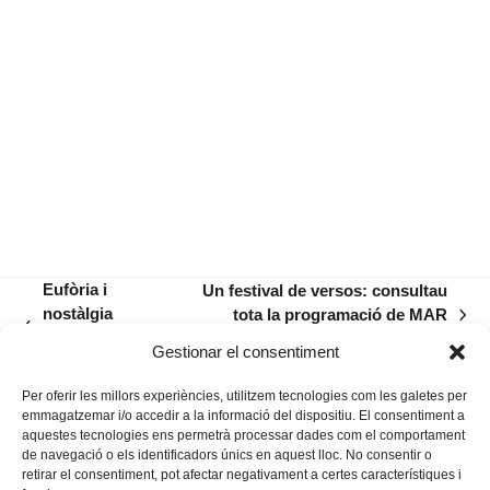
Eufòria i
Un festival de versos: consultau
nostàlgia
tota la programació de MAR
next
previous
s’abracen al
Poètic
post:
Gestionar el consentiment
post:
Palau
Per oferir les millors experiències, utilitzem tecnologies com les galetes per
emmagatzemar i/o accedir a la informació del dispositiu. El consentiment a
aquestes tecnologies ens permetrà processar dades com el comportament
de navegació o els identificadors únics en aquest lloc. No consentir o
retirar el consentiment, pot afectar negativament a certes característiques i