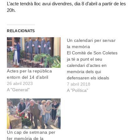
L’acte tendrà lloc avui divendres, dia 8 d’abril a partir de les
20h.
RELACIONATS
Un calendari per servar
la memòria
El Comitè de Son Coletes
ja té a punt el seu
calendari d’actes en
Actes per la república
memòria dels qui
entorn del 14 d’abril
defensaren els ideals
26 abril 2023
republicans. Enguany els
7 abril 2018
A "General"
actes començaran dijous
A "Política"
dia 12 d’abril amb la
presentació del llibre
“Aurora Picornell. Escrits
1930-1936”, a càrrec del
Col·lectiu Aurora Picornell.
L’acte tendrà lloc a la
Un cap de setmana per
llibreria…
fer memòria de la