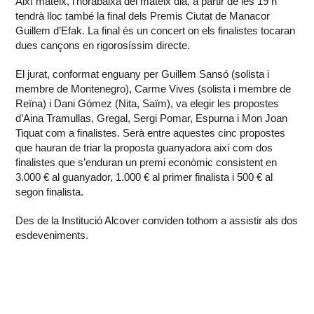
Així mateix, l’horabaixa del mateix dia, a partir de les 19 h
tendrà lloc també la final dels Premis Ciutat de Manacor
Guillem d’Efak. La final és un concert on els finalistes tocaran
dues cançons en rigorosíssim directe.
El jurat, conformat enguany per Guillem Sansó (solista i
membre de Montenegro), Carme Vives (solista i membre de
Reïna) i Dani Gómez (Nita, Saïm), va elegir les propostes
d’Aina Tramullas, Gregal, Sergi Pomar, Espurna i Mon Joan
Tiquat com a finalistes. Serà entre aquestes cinc propostes
que hauran de triar la proposta guanyadora així com dos
finalistes que s’enduran un premi econòmic consistent en
3.000 € al guanyador, 1.000 € al primer finalista i 500 € al
segon finalista.
Des de la Institució Alcover conviden tothom a assistir als dos
esdeveniments.