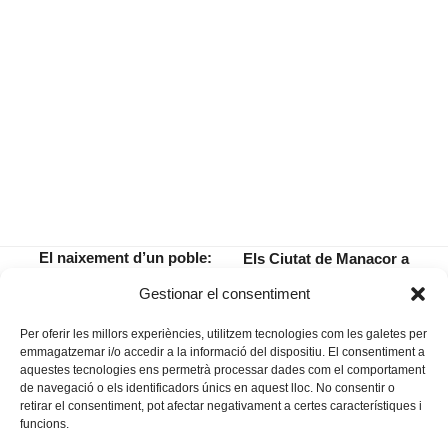
El naixement d’un poble:
Els Ciutat de Manacor a
El padró municipal (1989-
punt de donar-se a
previous
next
Gestionar el consentiment
1912)
conèixer
post:
post:
Per oferir les millors experiències, utilitzem tecnologies com les galetes per
emmagatzemar i/o accedir a la informació del dispositiu. El consentiment a
aquestes tecnologies ens permetrà processar dades com el comportament
de navegació o els identificadors únics en aquest lloc. No consentir o
retirar el consentiment, pot afectar negativament a certes característiques i
funcions.