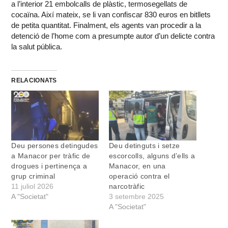
a l’interior 21 embolcalls de plàstic, termosegellats de
cocaïna. Així mateix, se li van confiscar 830 euros en bitllets
de petita quantitat. Finalment, els agents van procedir a la
detenció de l’home com a presumpte autor d’un delicte contra
la salut pública.
RELACIONATS
Deu persones detingudes
Deu detinguts i setze
a Manacor per tràfic de
escorcolls, alguns d’ells a
drogues i pertinença a
Manacor, en una
grup criminal
operació contra el
11 juliol 2026
narcotràfic
A "Societat"
3 setembre 2025
A "Societat"