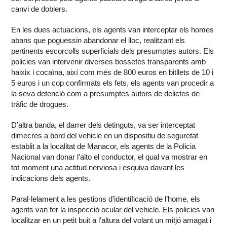
canvi de doblers.
En les dues actuacions, els agents van interceptar els homes
abans que poguessin abandonar el lloc, realitzant els
pertinents escorcolls superficials dels presumptes autors. Els
policies van intervenir diverses bossetes transparents amb
haixix i cocaïna, així com més de 800 euros en bitllets de 10 i
5 euros i un cop confirmats els fets, els agents van procedir a
la seva detenció com a presumptes autors de delictes de
tràfic de drogues.
D’altra banda, el darrer dels detinguts, va ser interceptat
dimecres a bord del vehicle en un dispositiu de seguretat
establit a la localitat de Manacor, els agents de la Policia
Nacional van donar l’alto el conductor, el qual va mostrar en
tot moment una actitud nerviosa i esquiva davant les
indicacions dels agents.
Paral·lelament a les gestions d’identificació de l’home, els
agents van fer la inspecció ocular del vehicle. Els policies van
localitzar en un petit buit a l’altura del volant un mitjó amagat i