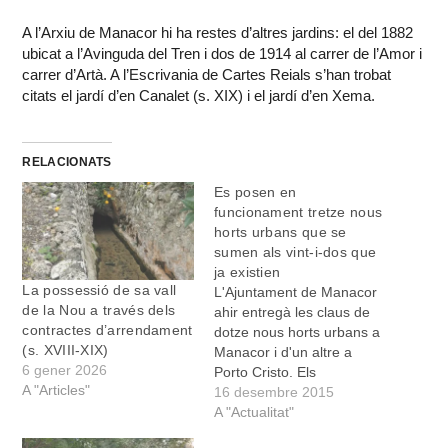
A l’Arxiu de Manacor hi ha restes d’altres jardins: el del 1882
ubicat a l’Avinguda del Tren i dos de 1914 al carrer de l’Amor i
carrer d’Artà. A l’Escrivania de Cartes Reials s’han trobat
citats el jardí d’en Canalet (s. XIX) i el jardí d’en Xema.
RELACIONATS
Es posen en
funcionament tretze nous
horts urbans que se
sumen als vint-i-dos que
ja existien
La possessió de sa vall
L'Ajuntament de Manacor
de la Nou a través dels
ahir entregà les claus de
contractes d’arrendament
dotze nous horts urbans a
(s. XVIII-XIX)
Manacor i d'un altre a
6 gener 2026
Porto Cristo. Els
A "Articles"
destinataris/es han estat
16 desembre 2015
les persones que s'han
A "Actualitat"
interessat en gaudir del