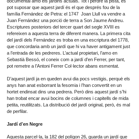
documental amb els jardins actuals. Tot i perdre la pista, es
pot suposar que aquest jardí és el que després fou de la
família Fernández de Petra: el 1747 Joan Llull va vendre a
Juan Fernández una porció de terra a Son Jaume Andreu.
Escriptures posteriors del tercer quart del segle XVIII es
refereixen a aquesta terra de diferent manera. La primera cita
del jardí dels Fernández es troba en una escriptura del 1778,
que concordaria amb un jardí que hi va haver antigament just
a l’entrada de les pedreres. L’actual propietari, l’amo en
Sebastià Bessó, el coneix com a jardí d’en Ferrer, per tant,
pot remetre a l’Antoni Ferrer Col·lector abans esmentat.
D’aquest jardí ja en queden avui dia pocs vestigis, perquè els
anys han anat esborrant la fesomia i l’han convertit en un
hortet endinsat dins una pedrera. Però dins aquest jardí s’hi
han trobat encar avui bocins de columnes i capitells de mida
petita, reutilitzats. La distribució del jardí original, però, és mal
de perfilar.
Jardí d’en Negre
Aquesta parcel·la, la 182 del polígon 26, guarda un jardí que