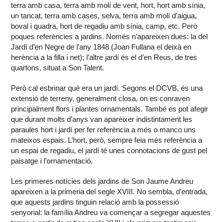
terra amb casa, terra amb molí de vent, hort, hort amb sínia,
un tancat, terra amb cases, selva, terra amb molí d’aigua,
boval i quadra, hort de regadiu amb sínia, camp, etc. Però
poques referències a jardins. Només n’apareixen dues: la del
Jardí d’en Negre de l’any 1848 (Joan Fullana el deixà en
herència a la filla i net); l’altre jardí és el d’en Reus, de tres
quartons, situat a Son Talent.
Però cal esbrinar què era un jardí. Segons el DCVB, és una
extensió de terreny, generalment closa, on es conraven
principalment flors i plantes ornamentals. També es pot afegir
que durant molts d’anys van aparèixer indistintament les
paraules hort i jardí per fer referència a més o manco uns
mateixos espais. L’hort, però, sempre feia més referència a
un espai de regadiu, el jardí té unes connotacions de gust pel
paisatge i l’ornamentació.
Les primeres notícies dels jardins de Son Jaume Andreu
apareixen a la primeria del segle XVIII. No sembla, d’entrada,
que aquests jardins tinguin relació amb la possessió
senyorial: la família Andreu va començar a segregar aquestes