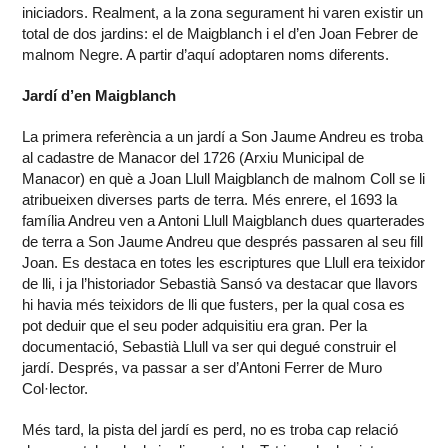
iniciadors. Realment, a la zona segurament hi varen existir un
total de dos jardins: el de Maigblanch i el d’en Joan Febrer de
malnom Negre. A partir d’aquí adoptaren noms diferents.
Jardí d’en Maigblanch
La primera referència a un jardí a Son Jaume Andreu es troba
al cadastre de Manacor del 1726 (Arxiu Municipal de
Manacor) en què a Joan Llull Maigblanch de malnom Coll se li
atribueixen diverses parts de terra. Més enrere, el 1693 la
família Andreu ven a Antoni Llull Maigblanch dues quarterades
de terra a Son Jaume Andreu que després passaren al seu fill
Joan. Es destaca en totes les escriptures que Llull era teixidor
de lli, i ja l’historiador Sebastià Sansó va destacar que llavors
hi havia més teixidors de lli que fusters, per la qual cosa es
pot deduir que el seu poder adquisitiu era gran. Per la
documentació, Sebastià Llull va ser qui degué construir el
jardí. Després, va passar a ser d’Antoni Ferrer de Muro
Col·lector.
Més tard, la pista del jardí es perd, no es troba cap relació