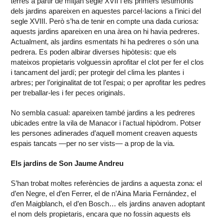
terres a partir de mitjan segle XVII i els primers testimonis
dels jardins apareixen en aquestes parcel·lacions a l’inici del
segle XVIII. Però s’ha de tenir en compte una dada curiosa:
aquests jardins apareixen en una àrea on hi havia pedreres.
Actualment, als jardins esmentats hi ha pedreres o són una
pedrera. Es poden albirar diverses hipòtesis: que els
mateixos propietaris volguessin aprofitar el clot per fer el clos
i tancament del jardí; per protegir del clima les plantes i
arbres; per l’originalitat de tot l’espai; o per aprofitar les pedres
per treballar-les i fer peces originals.
No sembla casual: apareixen també jardins a les pedreres
ubicades entre la vila de Manacor i l’actual hipòdrom. Potser
les persones adinerades d’aquell moment creaven aquests
espais tancats —per no ser vists— a prop de la via.
Els jardins de Son Jaume Andreu
S’han trobat moltes referències de jardins a aquesta zona: el
d’en Negre, el d’en Ferrer, el de n’Aina Maria Fernández, el
d’en Maigblanch, el d’en Bosch… els jardins anaven adoptant
el nom dels propietaris, encara que no fossin aquests els