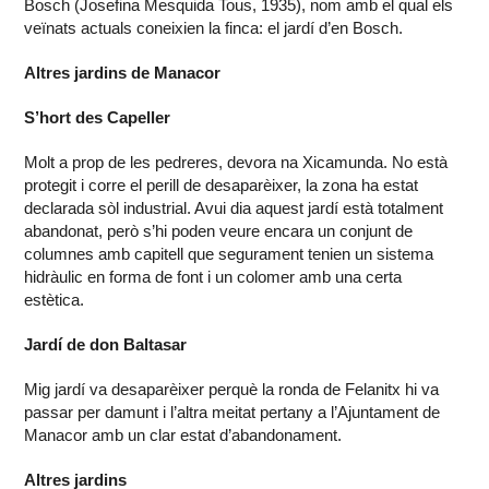
Bosch (Josefina Mesquida Tous, 1935), nom amb el qual els
veïnats actuals coneixien la finca: el jardí d’en Bosch.
Altres jardins de Manacor
S’hort des Capeller
Molt a prop de les pedreres, devora na Xicamunda. No està
protegit i corre el perill de desaparèixer, la zona ha estat
declarada sòl industrial. Avui dia aquest jardí està totalment
abandonat, però s’hi poden veure encara un conjunt de
columnes amb capitell que segurament tenien un sistema
hidràulic en forma de font i un colomer amb una certa
estètica.
Jardí de don Baltasar
Mig jardí va desaparèixer perquè la ronda de Felanitx hi va
passar per damunt i l’altra meitat pertany a l’Ajuntament de
Manacor amb un clar estat d’abandonament.
Altres jardins