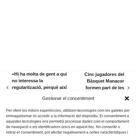
«Hi ha molta de gent a qui
Cinc jugadores del
no interessa la
Bàsquet Manacor
regularització, perquè així
formen part de les
previous
next
tenen una mà d’obra més
preseleccions balears
post:
post:
Gestionar el consentiment
barata»
de 3×3
Per oferir les millors experiències, utilitzem tecnologies com les galetes per
emmagatzemar i/o accedir a la informació del dispositiu. El consentiment a
aquestes tecnologies ens permetrà processar dades com el comportament
de navegació o els identificadors únics en aquest lloc. No consentir o
retirar el consentiment, pot afectar negativament a certes característiques i