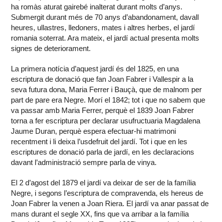
ha romàs aturat gairebé inalterat durant molts d’anys.
Submergit durant més de 70 anys d’abandonament, davall
heures, ullastres, lledoners, mates i altres herbes, el jardí
romania soterrat. Ara mateix, el jardí actual presenta molts
signes de deteriorament.
La primera notícia d’aquest jardí és del 1825, en una
escriptura de donació que fan Joan Fabrer i Vallespir a la
seva futura dona, Maria Ferrer i Bauçà, que de malnom per
part de pare era Negre. Morí el 1842; tot i que no sabem que
va passar amb Maria Ferrer, perquè el 1839 Joan Fabrer
torna a fer escriptura per declarar usufructuaria Magdalena
Jaume Duran, perquè espera efectuar-hi matrimoni
recentment i li deixa l’usdefruit del jardí. Tot i que en les
escriptures de donació parla de jardí, en les declaracions
davant l’administració sempre parla de vinya.
El 2 d’agost del 1879 el jardí va deixar de ser de la família
Negre, i segons l’escriptura de compravenda, els hereus de
Joan Fabrer la venen a Joan Riera. El jardí va anar passat de
mans durant el segle XX, fins que va arribar a la família