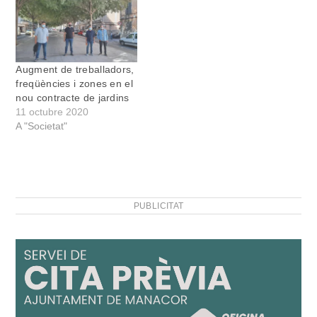
servei d'horts urbans
ecològics que funciona
des de fa temps. La
finalitat d’establir horts
urbans a Manacor i a…
Augment de treballadors,
freqüències i zones en el
nou contracte de jardins
11 octubre 2020
A "Societat"
PUBLICITAT