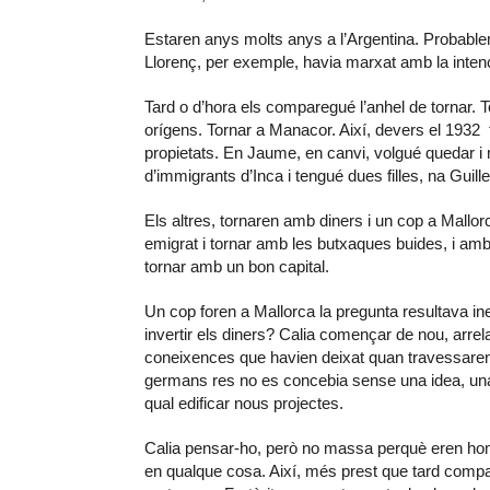
Estaren anys molts anys a l’Argentina. Probable
Llorenç, per exemple, havia marxat amb la intenci
Tard o d’hora els comparegué l’anhel de tornar. T
orígens. Tornar a Manacor. Així, devers el 1932 
propietats. En Jaume, en canvi, volgué quedar i m
d’immigrants d’Inca i tengué dues filles, na Guill
Els altres, tornaren amb diners i un cop a Mallor
emigrat i tornar amb les butxaques buides, i amb 
tornar amb un bon capital.
Un cop foren a Mallorca la pregunta resultava ine
invertir els diners? Calia començar de nou, arrela
coneixences que havien deixat quan travessaren 
germans res no es concebia sense una idea, una
qual edificar nous projectes.
Calia pensar-ho, però no massa perquè eren home
en qualque cosa. Així, més prest que tard compa