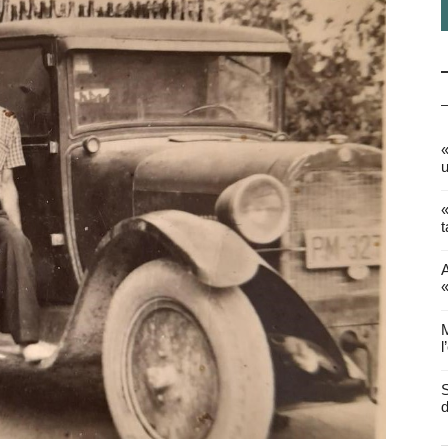
«
u
«
t
A
«
M
l
S
d