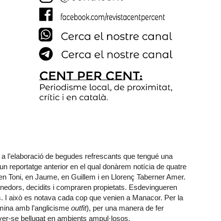
 l’elaboració de begudes refrescants que tengué una
n un reportatge anterior en el qual donàrem notícia de quatre
en Toni, en Jaume, en Guillem i en Llorenç Taberner Amer.
nedors, decidits i compraren propietats. Esdevingueren
. I això es notava cada cop que venien a Manacor. Per la
omina amb l’anglicisme
outfit
), per una manera de fer
aver-se bellugat en ambients ampul·losos.