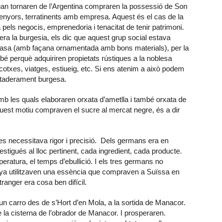
uan tornaren de l’Argentina compraren la possessió de Son
senyors, terratinents amb empresa. Aquest és el cas de la
els negocis, emprenedoria i tenacitat de tenir patrimoni.
era la burgesia, els dic que aquest grup social estava
a casa (amb façana ornamentada amb bons materials), per la
bé perquè adquiriren propietats rústiques a la noblesa
cotxes, viatges, estiueig, etc. Si ens atenim a això podem
rtaderament burgesa.
b les quals elaboraren orxata d’ametlla i també orxata de
quest motiu compraven el sucre al mercat negre, és a dir
es necessitava rigor i precisió. Dels germans era en
stigués al lloc pertinent, cada ingredient, cada producte.
mperatura, el temps d’ebullició. I els tres germans no
pinya utilitzaven una essència que compraven a Suïssa en
ranger era cosa ben difícil.
b un carro des de s’Hort d’en Mola, a la sortida de Manacor.
 la cisterna de l’obrador de Manacor. I prosperaren.