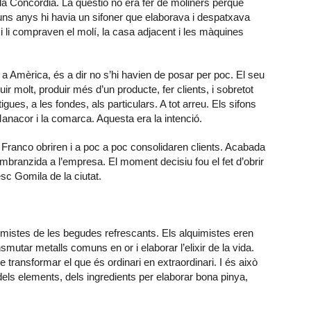
 la Concòrdia. La qüestió no era fer de moliners perquè
 uns anys hi havia un sifoner que elaborava i despatxava
i li compraven el molí, la casa adjacent i les màquines
t a Amèrica, és a dir no s’hi havien de posar per poc. El seu
uir molt, produir més d’un producte, fer clients, i sobretot
igues, a les fondes, als particulars. A tot arreu. Els sifons
anacor i la comarca. Aquesta era la intenció.
e Franco obriren i a poc a poc consolidaren clients. Acabada
mbranzida a l’empresa. El moment decisiu fou el fet d’obrir
esc Gomila de la ciutat.
imistes de les begudes refrescants. Els alquimistes eren
mutar metalls comuns en or i elaborar l’elixir de la vida.
 de transformar el que és ordinari en extraordinari. I és això
dels elements, dels ingredients per elaborar bona pinya,