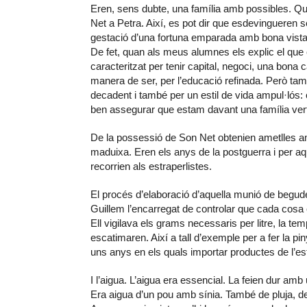
Eren, sens dubte, una família amb possibles. Q
Net a Petra. Així, es pot dir que esdevingueren 
gestació d’una fortuna emparada amb bona vista p
De fet, quan als meus alumnes els explic el que 
caracteritzat per tenir capital, negoci, una bon
manera de ser, per l’educació refinada. Però tam
decadent i també per un estil de vida ampul·lós: 
ben assegurar que estam davant una família ve
De la possessió de Son Net obtenien ametlles am
maduixa. Eren els anys de la postguerra i per a
recorrien als estraperlistes.
El procés d’elaboració d’aquella munió de begud
Guillem l’encarregat de controlar que cada cosa e
Ell vigilava els grams necessaris per litre, la te
escatimaren. Així a tall d’exemple per a fer la 
uns anys en els quals importar productes de l’est
I l’aigua. L’aigua era essencial. La feien dur am
Era aigua d’un pou amb sínia. També de pluja, de