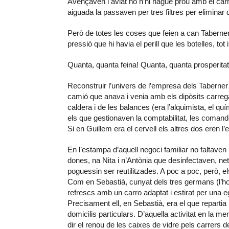
Avençaven i aviat no n’hi hagué prou amb el carr
aiguada la passaven per tres filtres per eliminar
Però de totes les coses que feien a can Taberner 
pressió que hi havia el perill que les botelles, tot
Quanta, quanta feina! Quanta, quanta prosperitat
Reconstruir l’univers de l’empresa dels Taberner
camió que anava i venia amb els dipòsits carreg
caldera i de les balances (era l’alquimista, el q
els que gestionaven la comptabilitat, les comande
Si en Guillem era el cervell els altres dos eren l’
En l’estampa d’aquell negoci familiar no faltave
dones, na Nita i n’Antònia que desinfectaven, ne
poguessin ser reutilitzades. A poc a poc, però, el
Com en Sebastià, cunyat dels tres germans (l’ho
refrescs amb un carro adaptat i estirat per una e
Precisament ell, en Sebastià, era el que reparti
domicilis particulars. D’aquella activitat en la m
dir el renou de les caixes de vidre pels carrer