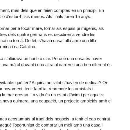
ment, més dels que en feien comptes en un principi. En
ó d’estar-hi sis mesos. Als finals foren 15 anys.
ornar per a tocar mare, tornar als espais primigenis, als
tres dels quatre germans es decidiren a vendre les
ai no tornà. De fet, s’havia casat allà amb una filla
ermina i na Catalina.
ca s’albirava un horitzó clar. Perquè una cosa és haver
una mà al davant i una altra al darrere i una ben diferent és
vitable: què fer? A quina activitat s’havien de dedicar? On
r novament, tenir família, reprendre les amistats i
la mar grossa. La vida és un estat d’ànim i per aquells
 nova quimera, una ocupació, un projecte ambiciós amb el
s acostumats al tragí dels negocis, a tenir el cap centrat
regué l’oportunitat de comprar un molí amb una casa i