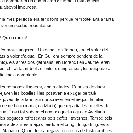
o i compraren un camió amb cisterna. I tota aquella
 qualsevol impuresa.
la més perillosa era fer sifons perquè l’embotellava a tanta
 i ser gruixudes, rebentassin.
! Quina rauxa!
 és prou suggerent. Un nebot, en Tomeu, era el xofer del
ats a voler d’aigua. En Guillem sempre pendent de la
uímic), els altres dos germans, en Llorenç i en Jaume, eren
s, el tracte amb els clients, els ingressos, les despeses.
eficiència comptable.
n les persones llogades, contractades. Com les de dues
tejaven les botelles i les posaven a eixugar perquè
s joves de la família incorporaven en el negoci familiar.
me de la germana, na Maria) que repartia les botelles de
gua. Fins i tot sabem el nom d’aquella egua: n’Avellana.
a les begudes refrescants pels cafès i tavernes. També pels
emòria dels més majors perdura el dring, dring, dring, és a
s de Manacor. Quan descarregaven caixons de fusta amb les