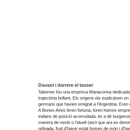
Davant i darrere el tasser
Taberner fou una empresa Manacorina dedicada a
trajectòria brillant. Els orígens els explicàrem e
germans que havien emigrat a l’Argentina. Eren 
A Bones-Aires feren fortuna, foren homes empre
indians de posició acomodada, és a dir burgesos
manera de vestir o l’atuell (això que ara es den
refinada, fruit d’haver estat homes de món i d’h