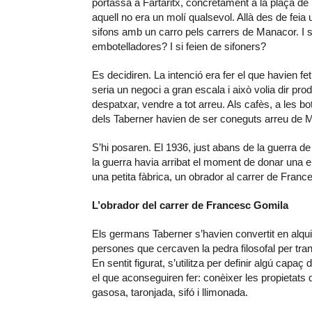
portassa a Fartàritx, concretament a la plaça de
aquell no era un molí qualsevol. Allà des de feia
sifons amb un carro pels carrers de Manacor. I s
embotelladores? I si feien de sifoners?
Es decidiren. La intenció era fer el que havien fe
seria un negoci a gran escala i això volia dir prod
despatxar, vendre a tot arreu. Als cafès, a les bot
dels Taberner havien de ser coneguts arreu de M
S’hi posaren. El 1936, just abans de la guerra d
la guerra havia arribat el moment de donar una e
una petita fàbrica, un obrador al carrer de Franc
L’obrador del carrer de Francesc Gomila
Els germans Taberner s’havien convertit en alqu
persones que cercaven la pedra filosofal per trans
En sentit figurat, s’utilitza per definir algú capaç
el que aconseguiren fer: conèixer les propietats 
gasosa, taronjada, sifó i llimonada.