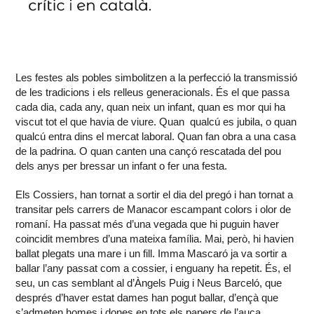
Les festes als pobles simbolitzen a la perfecció la transmissió
de les tradicions i els relleus generacionals. És el que passa
cada dia, cada any, quan neix un infant, quan es mor qui ha
viscut tot el que havia de viure. Quan qualcú es jubila, o quan
qualcú entra dins el mercat laboral. Quan fan obra a una casa
de la padrina. O quan canten una cançó rescatada del pou
dels anys per bressar un infant o fer una festa.
Els Cossiers, han tornat a sortir el dia del pregó i han tornat a
transitar pels carrers de Manacor escampant colors i olor de
romaní. Ha passat més d’una vegada que hi puguin haver
coincidit membres d’una mateixa família. Mai, però, hi havien
ballat plegats una mare i un fill. Imma Mascaró ja va sortir a
ballar l’any passat com a cossier, i enguany ha repetit. És, el
seu, un cas semblant al d’Àngels Puig i Neus Barceló, que
després d’haver estat dames han pogut ballar, d’ençà que
s’admeten homes i dones en tots els papers de l’auca