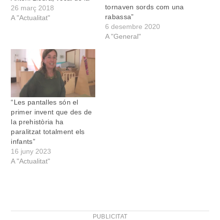
tornaven sords com una
Confraria del Calvari,
26 març 2018
rabassa”
sobre el Pas vivent
A "Actualitat"
6 desembre 2020
[/pullquote] Parlau-nos una
A "General"
mica de la vostra
Confraria; quan es va
fundar? Quants de
confrares sou? Miquel:
Som la Confraria del
Calvari, tot i que molta
gent la…
“Les pantalles són el
primer invent que des de
la prehistòria ha
paralitzat totalment els
infants”
16 juny 2023
A "Actualitat"
PUBLICITAT