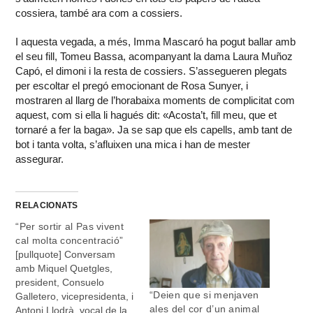
cossiera, també ara com a cossiers.
I aquesta vegada, a més, Imma Mascaró ha pogut ballar amb
el seu fill, Tomeu Bassa, acompanyant la dama Laura Muñoz
Capó, el dimoni i la resta de cossiers. S’assegueren plegats
per escoltar el pregó emocionant de Rosa Sunyer, i
mostraren al llarg de l’horabaixa moments de complicitat com
aquest, com si ella li hagués dit: «Acosta’t, fill meu, que et
tornaré a fer la baga». Ja se sap que els capells, amb tant de
bot i tanta volta, s’afluixen una mica i han de mester
assegurar.
RELACIONATS
“Per sortir al Pas vivent
cal molta concentració”
[pullquote] Conversam
amb Miquel Quetgles,
president, Consuelo
“Deien que si menjaven
Galletero, vicepresidenta, i
ales del cor d’un animal
Antoni Llodrà, vocal de la