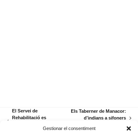
El Servei de
Els Taberner de Manacor:
Rehabilitació es
d’indians a sifoners
next
previous
trasllada demà al nou
(Segona part)
post:
Gestionar el consentiment
post:
edifici