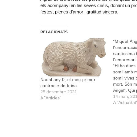
els acompanyi en les seves crisis, donant un prof
festes, plenes d’amor i gratitud sincera.
RELACIONATS
“Miquel Àng
l’encarnació
santíssima tr
l’empresari 
“Hi ha dues
somii amb mo
somii vives
Nadal any 0, el meu primer
mort. Són m
contracte de feina
Àngel”. Qui 
25 desembre 2021
divendres p
14 març 20
A "Articles"
Santandreu 
A "Actualitat
l’excapellà i
amb el també
Nadal…