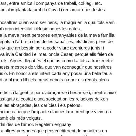
liars, entre amics i companys de treball, col·legi, etc.
cial implantada amb la Covid i reclamar unes festes
nosaltres quan vam ser nens, la màgia en la qual tots vam
b gran intensitat i il·lusió aquestes dates.
a la meva ment persones entranyables de la meva família,
als a l’arbre o dins de les sabatilles, els dinars plens de
ny que arribessin per a poder viure aventures junts; i
a àvia Caridad i el meu oncle Cesar, perquè ells feien de
s. Aquest llegat és el que us convid a tots a transmetre
aquests mestres de vida, que van aconseguir que nosaltres
usió. En honor a ells intent cada any posar una bella taula
r al meu fill i els meus nebots a obrir els regals plens
e físic i la gent té por d’abraçar-se i besar-se i, mentre això
astigats al costat d’una societat on les relacions deixen
les abraçades, les carícies i els petons.
s emocions perquè l’impacte d’aquest moment que vivim no
 amb els més volguts.
dal des de l’amor. Regalem enguany:
 a altres persones que pensen diferent de nosaltres en