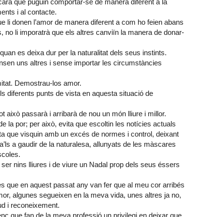
ncara que puguin comportar-se de manera diferent a la
nts i al contacte.
ue li donen l’amor de manera diferent a com ho feien abans
s, no li imporatrà que els altres canviïn la manera de donar-
uan es deixa dur per la naturalitat dels seus instints.
nsen uns altres i sense importar les circumstàncies
itat. Demostrau-los amor.
s diferents punts de vista en aquesta situació de
això passarà i arribarà de nou un món lliure i millor.
 la por; per això, evita que escoltin les notícies actuals
Evita que visquin amb un excés de normes i control, deixant
ta’ls a gaudir de la naturalesa, allunyats de les màscares
scoles.
ser nins lliures i de viure un Nadal prop dels seus éssers
es que en aquest passat any van fer que al meu cor arribés
amor, algunes segueixen en la meva vida, unes altres ja no,
tud i reconeixement.
enc que fan de la meva professió un privilegi en deixar que