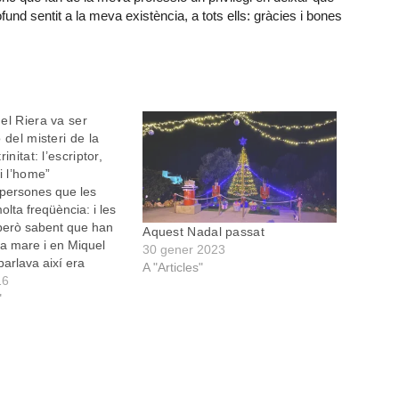
und sentit a la meva existència, a tots ells: gràcies i bones
el Riera va ser
 del misteri de la
initat: l’escriptor,
i l’home”
 persones que les
lta freqüència: i les
 però sabent que han
Aquest Nadal passat
a mare i en Miquel
30 gener 2023
parlava així era
A "Articles"
assat Jaume
16
a la taula rodona que
"
 escriptor va compartir
 literat Bernat