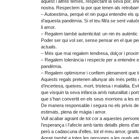
aquest i altres temes, respectant la seva por, e
nostra. Respectem la por que tenen als retrobame
– Autoestima, perquè el nin pugui entendre els q
d’aquesta pandèmia. Si el teu fill/a se sent valuó
li amor.
– Regalem també autenticitat: un nin és autèntic q
Poder ser qui vol ser, sense pensar en el que pe
actuals.
– Més que mai regalem tendresa, dolçor i proxim
– Regalem tolerància i respecte per a entendre el
pandèmia.
– Regalem optimisme i confiem plenament que tot 
Aquests regals pretenen allunyar als més petits de
d’incertesa, queixes, mort, tristesa i malaltia. 
que visquin la seva infància amb naturalitat i por
que s’han convertit en els seus morrions a les e
De manera responsable i segura no els privis de 
estimats, plena de màgia i amor.
Vull acabar agraint de tot cor a aquestes person
l’esperança i l’afecte amb tants detalls plens d’
però a cadascuna d’elles, tot el meu amor, grati
Agrair també a totes les persones a les quals at