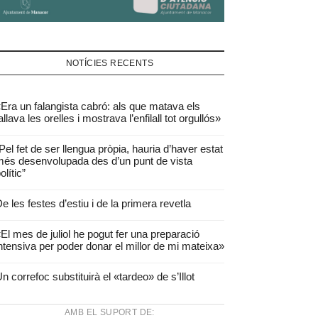
NOTÍCIES RECENTS
Era un falangista cabró: als que matava els
allava les orelles i mostrava l’enfilall tot orgullós»
Pel fet de ser llengua pròpia, hauria d’haver estat
és desenvolupada des d’un punt de vista
olític”
e les festes d’estiu i de la primera revetla
El mes de juliol he pogut fer una preparació
ntensiva per poder donar el millor de mi mateixa»
n correfoc substituirà el «tardeo» de s’Illot
AMB EL SUPORT DE: