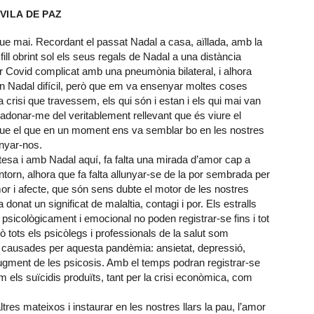
VILA DE PAZ
ue mai. Recordant el passat Nadal a casa, aïllada, amb la
ll obrint sol els seus regals de Nadal a una distància
per Covid complicat amb una pneumònia bilateral, i alhora
un Nadal difícil, però que em va ensenyar moltes coses
risi que travessem, els qui són i estan i els qui mai van
donar-me del veritablement rellevant que és viure el
 que el que en un moment ens va semblar bo en les nostres
unyar-nos.
tesa i amb Nadal aquí, fa falta una mirada d’amor cap a
entorn, alhora que fa falta allunyar-se de la por sembrada per
r i afecte, que són sens dubte el motor de les nostres
 donat un significat de malaltia, contagi i por. Els estralls
icològicament i emocional no poden registrar-se fins i tot
ò tots els psicòlegs i professionals de la salut som
 causades per aquesta pandèmia: ansietat, depressió,
t augment de les psicosis. Amb el temps podran registrar-se
els suïcidis produïts, tant per la crisi econòmica, com
res mateixos i instaurar en les nostres llars la pau, l’amor