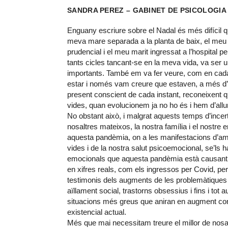
SANDRA PEREZ – GABINET DE PSICOLOGIA 
Enguany escriure sobre el Nadal és més difícil q
meva mare separada a la planta de baix, el meu fi
prudencial i el meu marit ingressat a l’hospital 
tants cicles tancant-se en la meva vida, va ser 
importants. També em va fer veure, com en cada c
estar i només vam creure que estaven, a més d’a
present conscient de cada instant, reconeixent
vides, quan evolucionem ja no ho és i hem d’all
No obstant això, i malgrat aquests temps d’incer
nosaltres mateixos, la nostra família i el nostre 
aquesta pandèmia, on a les manifestacions d’amo
vides i de la nostra salut psicoemocional, se’ls ha
emocionals que aquesta pandèmia està causant ps
en xifres reals, com els ingressos per Covid, per
testimonis dels augments de les problemàtiques
aïllament social, trastorns obsessius i fins i to
situacions més greus que aniran en augment com 
existencial actual.
Més que mai necessitam treure el millor de nosalt