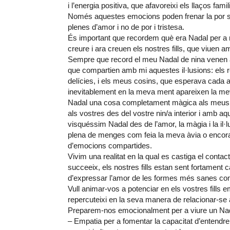
i l’energia positiva, que afavoreixi els llaços fami
Només aquestes emocions poden frenar la por so
plenes d’amor i no de por i tristesa.
És important que recordem què era Nadal per a 
creure i ara creuen els nostres fills, que viuen am
Sempre que record el meu Nadal de nina venen 
que compartien amb mi aquestes il·lusions: els reg
delícies, i els meus cosins, que esperava cada a
inevitablement en la meva ment apareixen la mev
Nadal una cosa completament màgica als meus ull
als vostres des del vostre nin/a interior i amb 
visquéssim Nadal des de l’amor, la màgia i la il·l
plena de menges com feia la meva àvia o encoratja
d’emocions compartides.
Vivim una realitat en la qual es castiga el contact
succeeix, els nostres fills estan sent fortament c
d’expressar l’amor de les formes més sanes com 
Vull animar-vos a potenciar en els vostres fill
repercuteixi en la seva manera de relacionar-se
Preparem-nos emocionalment per a viure un Na
– Empatia per a fomentar la capacitat d’entendre