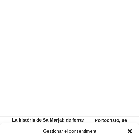
La història de Sa Marjal: de ferrar
Portocristo, de
cavalls a vendre el millor producte
la terra cap a la
previous
next
Gestionar el consentiment
fresc
mar
post:
post: