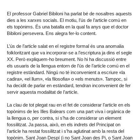
El professor Gabriel Bibiloni ha parlat bé de nosaltres aquests
dies a les xarxes socials. El motiu, l’ús de l’article comú en
els topònims. És una batalla en la qual fa anys que el doctor
Bibiloni persevera. Ens alegra fer-lo content.
L’ús de l’article salat en el registre formal és una anomalia
folkloritzant que va incorporar-se a l’escriptura ja dins el segle
XX. Però expliquem-ho breument. No hi ha discussió entre
els usuaris de la llengua entorn de l’ús de l’article comú en el
registre estàndard. Ningú no té inconvenient a escriure «la
cadira», «el llum», «la filosofia» o «els menuts». Tampoc, si
ha decidit de parlar en estàndard, tendran inconvenient de fer
servir aquesta modalitat de l’article.
La clau de tot plegat rau en el fet de considerar l’article en els
topònims de les Illes Balears com una part viva i orgànica de
la llengua o, per contra, si s’ha de considerar un element
fossilitzat. Ja passa, això, en els indrets del Principat on
l’article ha restat fossilitzat i s’ha aglutinat amb la resta del
topònim. Sant Joan Despí (i no Sant Joan des Pi, o Sant Joan