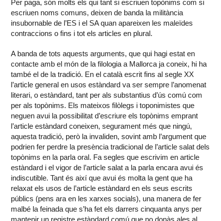
Per paga, són molts els qui tant si escriuen topònims com si
escriuen noms comuns, deixen de banda la militància
insubornable de l’ES i el SA quan apareixen les maleïdes
contraccions o fins i tot els articles en plural.
A banda de tots aquests arguments, que qui hagi estat en
contacte amb el món de la filologia a Mallorca ja coneix, hi ha
també el de la tradició. En el català escrit fins al segle XX
l’article general en usos estàndard va ser sempre l’anomenat
literari, o estàndard, tant per als substantius d’ús comú com
per als topònims. Els mateixos filòlegs i toponimistes que
neguen avui la possibilitat d’escriure els topònims emprant
l’article estàndard coneixen, segurament més que ningú,
aquesta tradició, però la invaliden, sovint amb l’argument que
podrien fer perdre la presència tradicional de l’article salat dels
topònims en la parla oral. Fa segles que escrivim en article
estàndard i el vigor de l’article salat a la parla encara avui és
indiscutible. Tant és així que avui és molta la gent que ha
relaxat els usos de l’article estàndard en els seus escrits
públics (pens ara en les xarxes socials), una manera de fer
malbé la feinada que s’ha fet els darrers cinquanta anys per
mantenir un registre estàndard comú que no donàs ales al