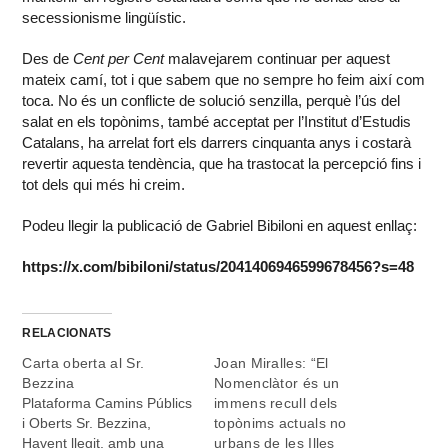
secessionisme lingüístic.
Des de
Cent per Cent
malavejarem continuar per aquest
mateix camí, tot i que sabem que no sempre ho feim així com
toca. No és un conflicte de solució senzilla, perquè l’ús del
salat en els topònims, també acceptat per l’Institut d’Estudis
Catalans, ha arrelat fort els darrers cinquanta anys i costarà
revertir aquesta tendència, que ha trastocat la percepció fins i
tot dels qui més hi creim.
Podeu llegir la publicació de Gabriel Bibiloni en aquest enllaç:
https://x.com/bibiloni/status/2041406946599678456?s=48
RELACIONATS
Carta oberta al Sr.
Joan Miralles: “El
Bezzina
Nomenclàtor és un
Plataforma Camins Públics
immens recull dels
i Oberts Sr. Bezzina,
topònims actuals no
Havent llegit, amb una
urbans de les Illes