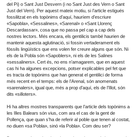
del Pi) o Sant Just Desvern (i no Sant Just des Vern o Sant
Just del Vern). Per aquest mateix motiu, si l’article estigués
fossilitzat en els topònims d’aquí, hauríem d’escriure
«Sapobla», «Sessalines», «Sarenal» o «Sant Llorenç
Descardassar», cosa que no passa pel cap a cap dels
nostres lectors. Més encara, els gentilicis també haurien de
mantenir aquesta aglutinació, si fossin vertaderament els
fòssils lingüístics que ens volen fer creure alguns que són. Ni
els de la Pobla són «Sapoblers», ni els de les Salines
«sessaliners». Cert és, no ens n’amagarem, que en aquest
cas hi ha algunes excepcions, potser explicables pel fet que
es tracta de topònims que han generat el gentilici de forma
més recent en el temps: els de l’Arenal, són anomenats
«sarenalers», igual que, més a prop d’aquí, els de l’Illot, són
dits «silloters».
Hi ha altres mostres transparents que l’article dels topònims a
les Illes Balears són vius, com ara el cas de la gent de
Pollença, que quan s’ha de referir al poble que tenen al costat,
no diuen «sa Pobla», sinó «la Pobla». Com deu ser?