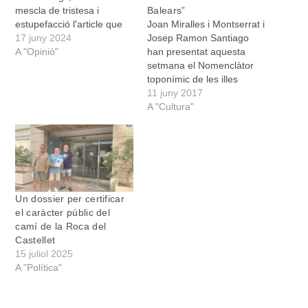
mescla de tristesa i
Balears”
estupefacció l'article que
Joan Miralles i Montserrat i
publicaren a un diari de la
17 juny 2024
Josep Ramon Santiago
premsa illenca i hem
A "Opinió"
han presentat aquesta
cregut convenient
setmana el Nomenclàtor
contestar-vos per escrit. El
toponímic de les illes
camí de Sa Roca ha estat
Balears, “un immens recull
11 juny 2017
senyalitzat com a públic
dels topònims actuals no
A "Cultura"
des de fa més de
urbans de les Illes Balears,
quaranta…
impulsat per la UIB i liderat
per Joan Miralles i
Montserrat a Mallorca,
Xavier Gomila a Menorca i
Enric Ribes…
Un dossier per certificar
el caràcter públic del
camí de la Roca del
Castellet
15 juliol 2025
A "Política"