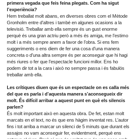
primera vegada que feis feina plegats. Com ha sigut
l’experiència?
Hem treballat molt abans, en diverses obres com el Mètode
Gronholm entre d’altres i també en algunes ocasions a la
televisió. Treballar amb ella sempre és un gust enorme
perquè és una gran actriu però a més és amiga, me l’estimo
molt i a més sempre anem a favor de l’obra. Si ens fem
suggeriments o ens diem de fer una cosa d’una manera
concreta o d’una altra sempre és per aconseguir que hi hagi
més riures o fer que l’espectacle funcioni millor. Ens ho
podem dir tot a la cara i això no sempre passa i és fabulós
treballar amb ella.
Les crítiques diuen que és un espectacle on es calla més
del que es parla i d’aquesta manera s’aconsegueix dir
molt. És difícil arribar a aquest punt en què els silencis
parlen?
És molt important això en aquesta obra. De fet, estan molt
marcats en el text, no és que ens hàgim inventat res. L’autor
fins i tot arriba a marcar un silenci de 5 minuts que durant els
assajos no vam aconseguir fer, evidentment, perquè ens