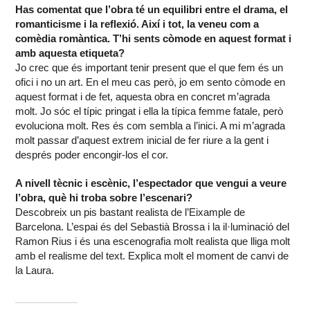
Has comentat que l’obra té un equilibri entre el drama, el
romanticisme i la reflexió. Així i tot, la veneu com a
comèdia romàntica. T’hi sents còmode en aquest format i
amb aquesta etiqueta?
Jo crec que és important tenir present que el que fem és un
ofici i no un art. En el meu cas però, jo em sento còmode en
aquest format i de fet, aquesta obra en concret m’agrada
molt. Jo sóc el típic pringat i ella la típica femme fatale, però
evoluciona molt. Res és com sembla a l’inici. A mi m’agrada
molt passar d’aquest extrem inicial de fer riure a la gent i
després poder encongir-los el cor.
A nivell tècnic i escènic, l’espectador que vengui a veure
l’obra, què hi troba sobre l’escenari?
Descobreix un pis bastant realista de l’Eixample de
Barcelona. L’espai és del Sebastià Brossa i la il·luminació del
Ramon Rius i és una escenografia molt realista que lliga molt
amb el realisme del text. Explica molt el moment de canvi de
la Laura.