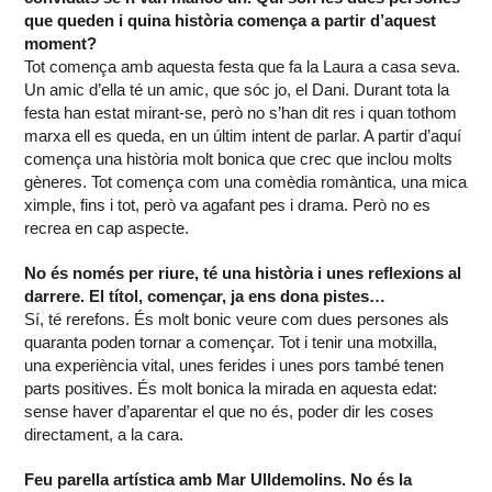
que queden i quina història comença a partir d’aquest
moment?
Tot comença amb aquesta festa que fa la Laura a casa seva.
Un amic d’ella té un amic, que sóc jo, el Dani. Durant tota la
festa han estat mirant-se, però no s’han dit res i quan tothom
marxa ell es queda, en un últim intent de parlar. A partir d’aquí
comença una història molt bonica que crec que inclou molts
gèneres. Tot comença com una comèdia romàntica, una mica
ximple, fins i tot, però va agafant pes i drama. Però no es
recrea en cap aspecte.
No és només per riure, té una història i unes reflexions al
darrere. El títol, començar, ja ens dona pistes…
Sí, té rerefons. És molt bonic veure com dues persones als
quaranta poden tornar a començar. Tot i tenir una motxilla,
una experiència vital, unes ferides i unes pors també tenen
parts positives. És molt bonica la mirada en aquesta edat:
sense haver d’aparentar el que no és, poder dir les coses
directament, a la cara.
Feu parella artística amb Mar Ulldemolins. No és la