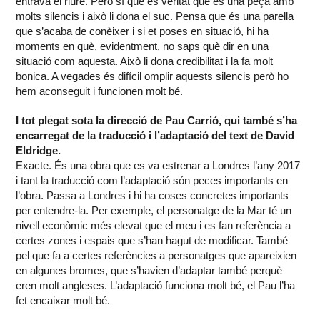
entrava el riure. Però sí que és veritat que és una peça amb
molts silencis i això li dona el suc. Pensa que és una parella
que s’acaba de conèixer i si et poses en situació, hi ha
moments en què, evidentment, no saps què dir en una
situació com aquesta. Això li dona credibilitat i la fa molt
bonica. A vegades és difícil omplir aquests silencis però ho
hem aconseguit i funcionen molt bé.
I tot plegat sota la direcció de Pau Carrió, qui també s’ha
encarregat de la traducció i l’adaptació del text de David
Eldridge.
Exacte. És una obra que es va estrenar a Londres l’any 2017
i tant la traducció com l’adaptació són peces importants en
l’obra. Passa a Londres i hi ha coses concretes importants
per entendre-la. Per exemple, el personatge de la Mar té un
nivell econòmic més elevat que el meu i es fan referència a
certes zones i espais que s’han hagut de modificar. També
pel que fa a certes referències a personatges que apareixien
en algunes bromes, que s’havien d’adaptar també perquè
eren molt angleses. L’adaptació funciona molt bé, el Pau l’ha
fet encaixar molt bé.