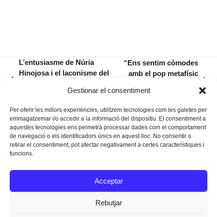
L’entusiasme de Núria
“Ens sentim còmodes
Hinojosa i el laconisme del
amb el pop metafísic
previous
next
batle Oliver a l’hora de
perquè és una xorrada
Gestionar el consentiment
post:
post:
felicitar Rafel Nadal…
que no existeix”
Per oferir les millors experiències, utilitzem tecnologies com les galetes per
emmagatzemar i/o accedir a la informació del dispositiu. El consentiment a
aquestes tecnologies ens permetrà processar dades com el comportament
de navegació o els identificadors únics en aquest lloc. No consentir o
retirar el consentiment, pot afectar negativament a certes característiques i
funcions.
Instagram
Facebook
Twitter
Acceptar
Texts Legals
Rebutjar