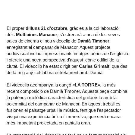
El proper
dilluns 21 d’octubre
, gràcies a la col·laboració
dels
Multicines Manacor
, s’estrenarà a una de les seves
sales de cinema el nou videoclip de
Damià Timoner
,
enregistrat al campanar de Manacor. Aquest projecte
audiovisual inclou impressionants imatges aèries de l’església
i ofereix una nova perspectiva d’aquest icònic edifici de la
ciutat. El videoclip ha estat dirigit per
Carles Grimalt
, que des
de fa mig any col·labora estretament amb Damià.
El videoclip acompanya la cançó
«LA TORRE»
, la més
recent composició de Damià Timoner. Aquesta peça combina
la potència melòdica característica del guitarrista amb la
solemnitat del campanar de Manacor. En aquest treball es
fusionen el paisatge urbà i la música, fent que l’espectador
visqui una experiència única i immersiva, que serà encara
més impactant projectada en pantalla gran.