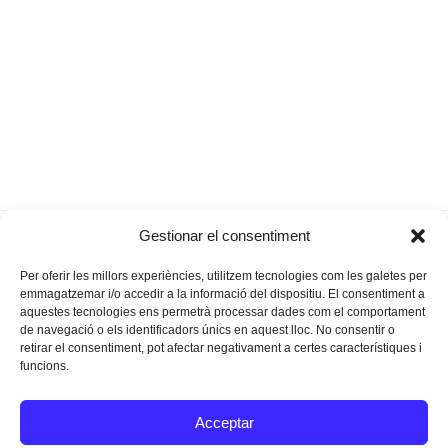
Mesclar ous
Un nou skate parc a la plaça del
Gestionar el consentiment
previous
next
amb caragols
Sol i la Lluna de Portocristo
post:
post:
Per oferir les millors experiències, utilitzem tecnologies com les galetes per
emmagatzemar i/o accedir a la informació del dispositiu. El consentiment a
aquestes tecnologies ens permetrà processar dades com el comportament
de navegació o els identificadors únics en aquest lloc. No consentir o
retirar el consentiment, pot afectar negativament a certes característiques i
funcions.
Instagram
Facebook
Twitter
Acceptar
Texts Legals