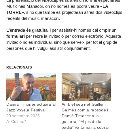
La presentació del videoclip es farà en un format especial als
Multicines Manacor, on no només es podrà veure
«LA
TORRE»
, sinó que també es projectaran altres dos videoclips
recents del músic manacorí.
L’entrada és gratuïta
, i per assistir-hi només cal omplir un
formulari
per rebre la invitació per correu electrònic. Aquesta
invitació no és individual, sinó que serveix per tot el grup de
persones que hi vulgui assistir conjuntament.
RELACIONATS
Damià Timoner actuarà al
Amb el seu net Guillem
Jazz Voyeur Festival
Galmés com a rapsode i
20 setembre 2025
Damià Timoner a la
A "Cultura"
guitarra, “El pis de la
badia” va tornar a cobrar