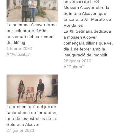
aniversari de l’IES
Mossèn Alcover obre la
Setmana Alcover, que
tancarà la XII Marató de
La setmana Alcover torna
Rondalles
per celebrar el 160è
La XII Setmana dedicada
aniversari del naixement
a mossèn Alcover
del filòleg
començarà dilluns que ve,
1 febrer 2022
dia 1 de febrer amb la
A "Actualitat"
inauguració del monòlit
dedicat a la figura d’Antoni
28 gener 2016
M. Alcover i de la placa
A "Cultura"
commemorativa del 40è
aniversari de l’institut que
du el seu nom. “Aquesta
setmana és especial per
moltes coses, Manacor…
La presentació del joc de
taula «Iràs i no tornaràs»,
una de les estrelles de la
Setmana Alcover
27 gener 2023