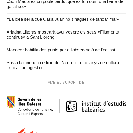
«Son Macià és un poble perdut que es fon com una barra de
gel al sol»
«La idea seria que Casa Juan no s’hagués de tancar mai»
Ariadna Lliteras mostrarà avui vespre els seus «Filaments
continus» a Sant Llorenç
Manacor habilita dos punts per a l’observació de l’eclipsi
Sus a la cinquena edició del Neuròtic: cinc anys de cultura
crítica i autogestió
AMB EL SUPORT DE: