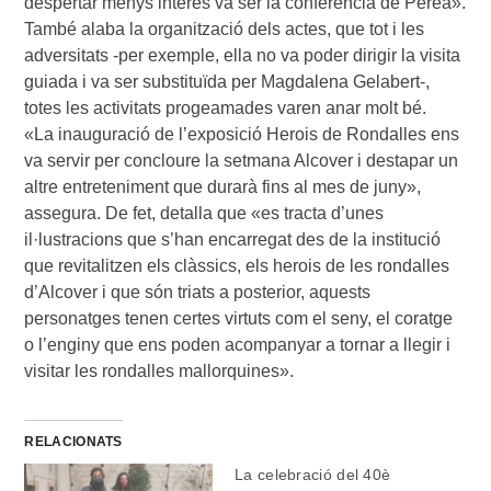
despertar menys interès va ser la conferència de Perea».
També alaba la organització dels actes, que tot i les
adversitats -per exemple, ella no va poder dirigir la visita
guiada i va ser substituïda per Magdalena Gelabert-,
totes les activitats progeamades varen anar molt bé.
«La inauguració de l’exposició Herois de Rondalles ens
va servir per concloure la setmana Alcover i destapar un
altre entreteniment que durarà fins al mes de juny»,
assegura. De fet, detalla que «es tracta d’unes
il·lustracions que s’han encarregat des de la institució
que revitalitzen els clàssics, els herois de les rondalles
d’Alcover i que són triats a posterior, aquests
personatges tenen certes virtuts com el seny, el coratge
o l’enginy que ens poden acompanyar a tornar a llegir i
visitar les rondalles mallorquines».
RELACIONATS
La celebració del 40è