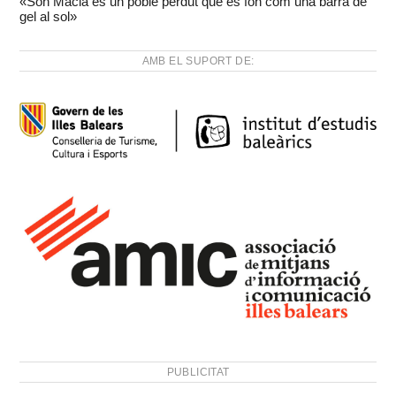
«Son Macià és un poble perdut que es fon com una barra de
gel al sol»
AMB EL SUPORT DE:
PUBLICITAT