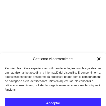
Gestionar el consentiment
Per oferir les millors experiències, utilitzem tecnologies com les galetes per
emmagatzemar i/o accedir a la informació del dispositiu. El consentiment a
aquestes tecnologies ens permetrà processar dades com el comportament
de navegació o els identificadors únics en aquest lloc. No consentir o
retirar el consentiment, pot afectar negativament a certes característiques i
funcions.
Instagram
Facebook
Twitter
Acceptar
Texts Legals