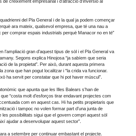
s de creixement empresarial i d’atracció d’inversió al
n quadrienni del Pla General i de la qual ja podem començar
perquè ara mateix, qualsevol empresa, que té una nau a
tx per comprar espais industrials perquè Manacor no en té”
 l’ampliació gran d’aquest tipus de sòl i el Pla General va
el tamany. Segons explica Hinojosa “ja sabíem que seria
ció de la propietat”. Per això, durant aquesta primera
la zona que han pogut localitzar i “la crida va funcionar.
ixò ha servit per constatar que hi pot haver múscul”.
autonòmic que apunta que les Illes Balears s’han de
a que “costa molt d’esforços tirar endavant projectes com
ccentuada com en aquest cas. Hi ha petits propietaris que
nització i tampoc no volen formar part d’una junta de
es possibilitats sigui que el govern compri aquest sòl
i així ajudar a desenvolupar aquest sector”.
cara a setembre per continuar embastant el projecte.