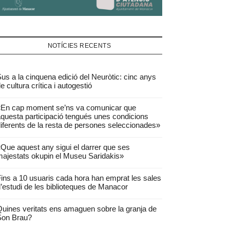
NOTÍCIES RECENTS
us a la cinquena edició del Neuròtic: cinc anys
e cultura crítica i autogestió
«En cap moment se’ns va comunicar que
questa participació tengués unes condicions
iferents de la resta de persones seleccionades»
Que aquest any sigui el darrer que ses
ajestats okupin el Museu Saridakis»
ins a 10 usuaris cada hora han emprat les sales
’estudi de les biblioteques de Manacor
uines veritats ens amaguen sobre la granja de
Son Brau?