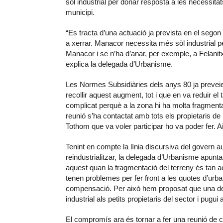
sòl industrial per donar resposta a les necessitat
municipi.
“Es tracta d’una actuació ja prevista en el sego
a xerrar. Manacor necessita més sòl industrial 
Manacor i se n’ha d’anar, per exemple, a Felani
explica la delegada d’Urbanisme.
Les Normes Subsidiàries dels anys 80 ja preveien
recollir aquest augment, tot i que en va reduir 
complicat perquè a la zona hi ha molta fragmenta
reunió s’ha contactat amb tots els propietaris de 
Tothom que va voler participar ho va poder fer. A
Tenint en compte la línia discursiva del govern 
reindustrialitzar, la delegada d’Urbanisme apunt
aquest quan la fragmentació del terreny és tan a
tenen problemes per fer front a les quotes d’urba
compensació. Per això hem proposat que una de l
industrial als petits propietaris del sector i pugu
El compromís ara és tornar a fer una reunió de 