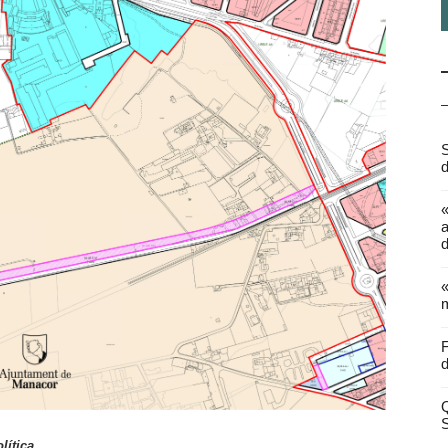
S
d
a
d
«
m
F
d
Q
lítica