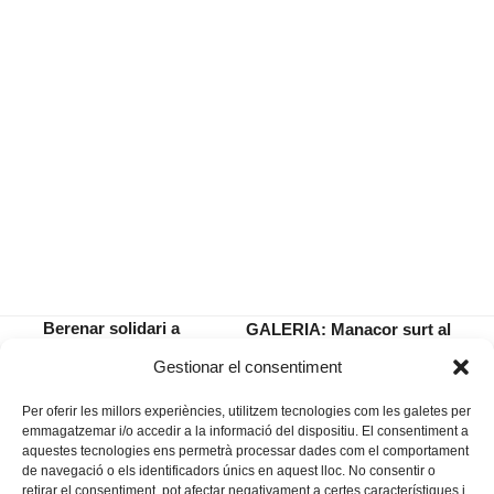
Berenar solidari a
GALERIA: Manacor surt al
l’escola Sant Vicenç
carrer per les Fires i Festes.
previous
next
Gestionar el consentiment
de Paül
Dissabte 28.
post:
post:
Per oferir les millors experiències, utilitzem tecnologies com les galetes per
emmagatzemar i/o accedir a la informació del dispositiu. El consentiment a
aquestes tecnologies ens permetrà processar dades com el comportament
de navegació o els identificadors únics en aquest lloc. No consentir o
retirar el consentiment, pot afectar negativament a certes característiques i