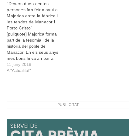
“Devers dues-centes
persones fan feina avui a
Majorica entre la fàbrica i
les tendes de Manacor i
Porto Cristo”
[pullquote] Majorica forma
part de la fesomia i de la
història del poble de
Manacor. En els seus anys
més bons hi va arribar a
haver prop de vuit-centes
11 juny 2018
persones que hi feien
A "Actualitat"
feina. L’any 2004 es va
enderrocar la fàbrica
històrica i es va traslladar
al polígon. Intentam
analitzar…
PUBLICITAT