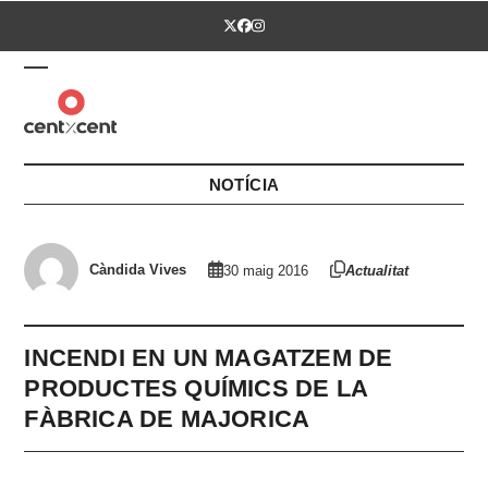
Skip
Twitter
Facebook
Instagram
to
content
Open
Close
mobile
mobile
menu
menu
NOTÍCIA
Càndida Vives
30 maig 2016
Actualitat
INCENDI EN UN MAGATZEM DE
PRODUCTES QUÍMICS DE LA
FÀBRICA DE MAJORICA