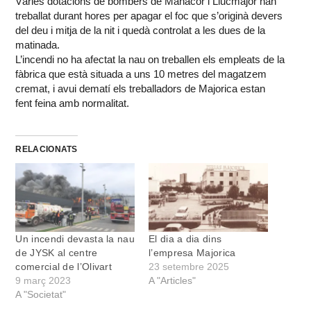
Vàries dotacions de bombers de Manacor i Llucmajor han
treballat durant hores per apagar el foc que s’originà devers
del deu i mitja de la nit i quedà controlat a les dues de la
matinada.
L’incendi no ha afectat la nau on treballen els empleats de la
fàbrica que està situada a uns 10 metres del magatzem
cremat, i avui dematí els treballadors de Majorica estan
fent feina amb normalitat.
RELACIONATS
Un incendi devasta la nau
El dia a dia dins
de JYSK al centre
l’empresa Majorica
comercial de l’Olivart
23 setembre 2025
9 març 2023
A "Articles"
A "Societat"