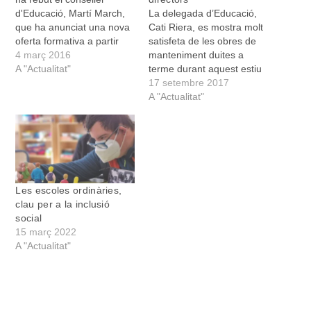
d'Educació, Martí March,
La delegada d’Educació,
que ha anunciat una nova
Cati Riera, es mostra molt
oferta formativa a partir
satisfeta de les obres de
del curs que ve al Simó
4 març 2016
manteniment duites a
Ballester. Aquest nou
A "Actualitat"
terme durant aquest estiu
projecte consisteix a implantar
als diferents centres
17 setembre 2017
els ensenyaments
educatius del terme. Les
A "Actualitat"
integrats de primària i de
obres s’han duit a terme
música en una de les dues
de forma mixta. Algunes
línies de l'escola. Només
han estat assumides per la
un centre de Mallorca té
brigada municipal i d’altres
aquest…
han estat donades a
empreses…
Les escoles ordinàries,
clau per a la inclusió
social
15 març 2022
A "Actualitat"