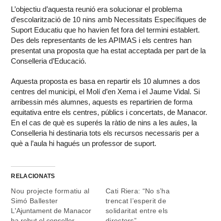
L’objectiu d’aquesta reunió era solucionar el problema
d’escolarització de 10 nins amb Necessitats Específiques de
Suport Educatiu que ho havien fet fora del termini establert.
Des dels representants de les APIMAS i els centres han
presentat una proposta que ha estat acceptada per part de la
Conselleria d’Educació.
Aquesta proposta es basa en repartir els 10 alumnes a dos
centres del municipi, el Molí d’en Xema i el Jaume Vidal. Si
arribessin més alumnes, aquests es repartirien de forma
equitativa entre els centres, públics i concertats, de Manacor.
En el cas de què es superés la ràtio de nins a les aules, la
Conselleria hi destinaria tots els recursos necessaris per a
què a l’aula hi hagués un professor de suport.
RELACIONATS
Nou projecte formatiu al
Cati Riera: “No s’ha
Simó Ballester
trencat l’esperit de
L'Ajuntament de Manacor
solidaritat entre els
ha rebut el conseller
directors”