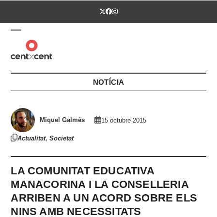
Skip
Twitter
Facebook
Instagram
to
content
Open
Close
mobile
mobile
menu
menu
NOTÍCIA
Miquel Galmés
15 octubre 2015
,
Actualitat
Societat
LA COMUNITAT EDUCATIVA
MANACORINA I LA CONSELLERIA
ARRIBEN A UN ACORD SOBRE ELS
NINS AMB NECESSITATS