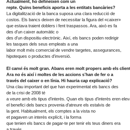
Actualment
,
ho
defineixen
com
un
repte.
Quins
beneficis
aporta a les
entitats
bancàries
?
La
digitalització
de la banca
suposa
una clara
reducció
de
costos.
Els
bancs
deixen
de
necessitar
la figura del «
caixer
»
que
estava
traient
doblers
i
fent
traspassos
. Ara,
això
es fa
des
d’un
caixer
automàtic
o
des
d’un
dispositiu
electrònic
.
Així
,
els
bancs
poden redirigir
les tasques
dels
seus
empleats
a una
labor
molt
més
comercial de
vendre
targetes
,
assegurances
,
hipoteques o
productes
d’inversió
.
El
canvi
és
molt
gran.
Abans
eren
molt
propers
amb
els
clien
Ara no
és
així
i
moltes
de les
accions
s’han
de
fer
o a
través del
caixer
o en
línia
. Hi
hauria
cap
explicació
?
Una
clau
important
del que han
experimentat
els
bancs
des
de la
crisi
de 2008 té
a
veure
amb
els
tipus
d’interès
.
Quan
els
tipus
d’interès
eren
elev
el
benefici
dels
bancs
provenia
d’atreure
els
estalvis
de
la
gent
.
Habitualment
,
els
comptes
a la vista no
et
pagaven
un
interès
explícit
, i la forma
que
tenien
els
bancs
de pagar-te per
tenir
els
teus
diners
era
a través