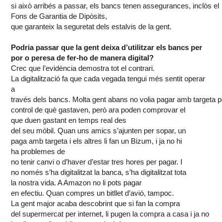
si
això
arribés
a
passar
,
els
bancs
tenen
assegurances
,
inclòs
el
Fons de
Garantia
de
Dipòsits
,
que
garanteix
la
seguretat
dels
estalvis
de la
gent
.
Podria
passar
que la
gent
deixa
d’utilitzar
els
bancs
per
por o
peresa
de
fer-ho
de manera digital?
Crec
que
l’evidència
demostra
tot
el
contrari
.
La
digitalització
fa que cada vegada
tengui
més
sentit
operar
a
través
dels
bancs
.
Molta
gent
abans
no
volia
pagar
amb
targeta
p
control de
què
gastaven
,
però
ara poden
comprovar
el
que
duen
gastant
en
temps
real des
del
seu
mòbil
.
Quan
uns
amics
s’ajunten
per sopar,
un
paga
amb
targeta
i
els
altres
li
fan un
Bizum
, i ja no hi
ha
problemes
de
no
tenir
canvi
o
d’haver
d’estar
tres
hores
per pagar. I
no
només
s’ha
digitalitzat
la banca,
s’ha
digitalitzat
tota
la
nostra
vida. A Amazon no
li
pots
pagar
en
efectiu
.
Quan
compres un
bitllet
d’avió
,
tampoc
.
La
gent
major
acaba
descobrint
que si fan la compra
del
supermercat
per internet,
li
pugen
la compra a casa i ja no