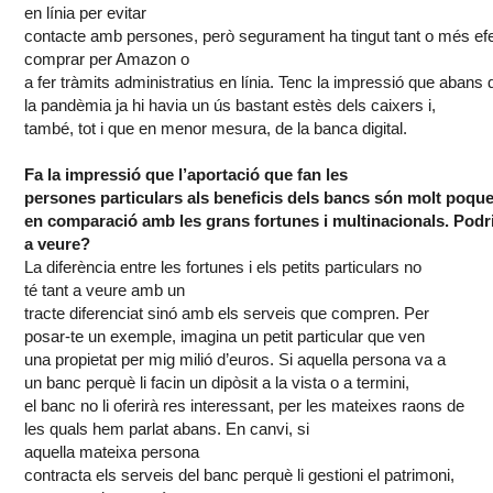
en
línia
per evitar
contacte
amb
persones,
però
segurament
ha
tingut
tant
o
més
ef
comprar per Amazon o
a
fer
tràmits
administratius
en
línia
.
Tenc
la
impressió
que
abans
la
pandèmia
ja hi
havia
un
ús
bastant
estès
dels
caixers
i,
també,
tot
i
que
en menor mesura, de la banca digital.
Fa la
impressió
que
l’aportació
que fan les
persones
particulars
als
beneficis
dels
bancs
són
molt
poqu
en
comparació
amb
les
grans
fortunes
i
multinacionals
.
Podr
a
veure
?
La
diferència
entre les
fortunes
i
els
petits
particulars
no
té
tant
a
veure
amb
un
tracte
diferenciat
sinó
amb
els
serveis
que compren. Per
posar-te un
exemple
, imagina un
petit
particular que ven
una
propietat
per
mig
milió
d’euros
. Si aquella persona va a
un
banc
perquè
li
facin
un
dipòsit
a la vista o a
termini
,
el
banc
no
li
oferirà
res
interessant
,
per
les
mateixes
raons
de
les
quals
hem
parlat
abans
. En
canvi
, si
aquella
mateixa
persona
contracta
els
serveis
del
banc
perquè
li
gestioni
el
patrimoni
,