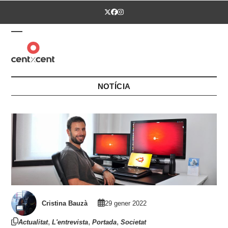
Skip
Twitter
Facebook
Instagram
to
content
Open
Close
mobile
mobile
menu
menu
NOTÍCIA
Cristina Bauzà
29 gener 2022
,
,
,
Actualitat
L'entrevista
Portada
Societat