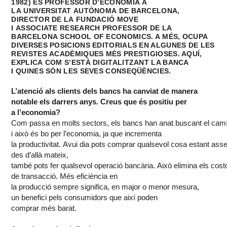
1982)
ÉS
PROFESSOR
D’ECONOMIA
A
LA
UNIVERSITAT
AUTÒNOMA
DE BARCELONA,
DIRECTOR DE LA
FUNDACIÓ
MOVE
I
ASSOCIATE
RESEARCH
PROFESSOR
DE LA
BARCELONA
SCHOOL
OF
ECONOMICS
. A
MÉS
, OCUPA
DIVERSES
POSICIONS
EDITORIALS
EN ALGUNES DE LES
REVISTES
ACADÈMIQUES
MÉS
PRESTIGIOSES. AQUÍ,
EXPLICA
COM
S’ESTÀ
DIGITALITZANT
LA BANCA
I
QUINES
SÓN
LES
SEVES
CONSEQÜÈNCIES
.
L’atenció
als
clients
dels
bancs
ha
canviat
de manera
notable
els
darrers
anys
. Creus que
és
positiu
per
a
l’economia
?
Com
passa
en
molts
sectors
,
els
bancs
han
anat
buscant
el
cam
i
això
és
bo
per
l’economia
, ja que incrementa
la
productivitat
.
Avui
dia
pots
comprar
qualsevol
cosa
estant
asse
des
d’allà
mateix
,
també
pots
fer
qualsevol
operació
bancària
.
Això
elimina
els
cost
de
transacció
.
Més
eficiència
en
la
producció
sempre
significa, en
major
o menor mesura,
un
benefici
pels
consumidors
que
així
poden
comprar
més
barat
.