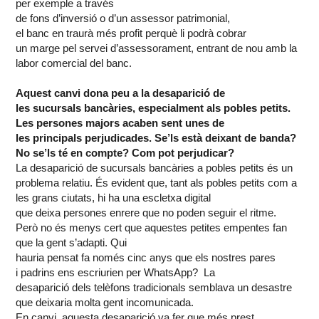
per
exemple
a través
de
fons
d’inversió
o
d’un
assessor
patrimonial,
el
banc
en
traurà
més
profit
perquè
li
podrà
cobrar
un
marge
pel
servei
d’assessorament
,
entrant
de
nou
amb
la
labor comercial del
banc
.
Aquest
canvi
dona
peu
a la
desaparició
de
les
sucursals
bancàries
,
especialment
als
pobles
petits
.
Les persones
majors
acaben
sent
unes de
les
principals
perjudicades.
Se’ls
està
deixant
de banda?
No
se’ls
té en
compte
?
Com
pot
perjudicar?
La
desaparició
de
sucursals
bancàries
a
pobles
petits
és
un
problema
relatiu
.
És
evident
que,
tant
als
pobles
petits
com
a
les
grans
ciutats
, hi
ha
una
escletxa
digital
que
deixa
persones
enrere
que no poden seguir el ritme.
Però
no
és
menys
cert
que
aquestes
petites
empentes fan
que la
gent
s’adapti
. Qui
hauria
pensat
fa
només
cinc
anys
que
els
nostres
pares
i
padrins
ens
escriurien
per WhatsApp? La
desaparició
dels
telèfons
tradicionals
semblava
un desastre
que
deixaria
molta
gent
incomunicada.
En
canvi
,
aquesta
desaparició
va
fer
que
més
prest