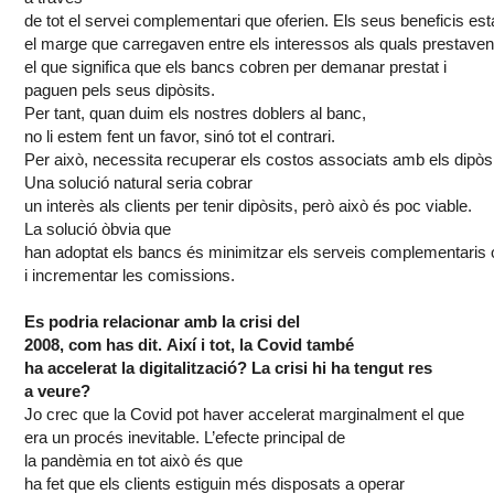
de
tot
el
servei
complementari
que
oferien
.
Els
seus
beneficis
est
el
marge
que
carregaven
entre
els
interessos
als
quals
prestave
el que significa que
els
bancs
cobren per
demanar
prestat
i
paguen
pels
seus
dipòsits
.
Per
tant
,
quan
duim
els
nostres
doblers
al
banc
,
no
li
estem
fent
un favor,
sinó
tot
el
contrari
.
Per
això
,
necessita
recuperar
els
costos
associats
amb
els
dipòs
Una
solució
natural seria cobrar
un
interès
als
clients
per
tenir
dipòsits
,
però
això
és
poc
viable.
La
solució
òbvia
que
han
adoptat
els
bancs
és
minimitzar
els
serveis
complementaris
i incrementar les
comissions
.
Es
podria
relacionar
amb
la
crisi
del
2008,
com
has
dit
.
Així
i
tot
, la
Covid
també
ha
accelerat
la
digitalització
? La
crisi
hi ha
tengut
res
a
veure
?
Jo
crec
que la
Covid
pot
haver
accelerat
marginalment
el que
era un
procés
inevitable.
L’efecte
principal de
la
pandèmia
en
tot
això
és
que
ha
fet
que
els
clients
estiguin
més
disposats
a operar