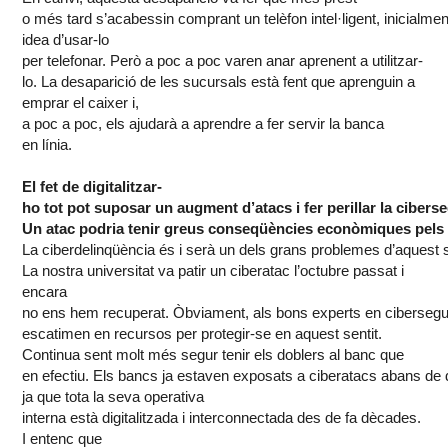
o
més
tard
s’acabessin
comprant
un
telèfon
intel·ligent
,
inicialmen
idea
d’usar
-lo
per
telefonar
.
Però
a
poc
a
poc
varen
anar
aprenent
a
utilitzar
-
lo. La
desaparició
de les
sucursals
està
fent
que
aprenguin
a
emprar el
caixer
i,
a
poc
a
poc
,
els
ajudarà
a
aprendre
a
fer
servir la banca
en
línia
.
El
fet
de
digitalitzar-
ho
tot
pot
suposar
un
augment
d’atacs
i
fer
perillar
la
ciberse
Un
atac
podria
tenir
greus
conseqüències
econòmiques
pels
La
ciberdelinqüència
és
i
serà
un
dels
grans
problemes
d’aquest
La
nostra
universitat
va
patir
un
ciberatac
l’octubre
passat
i
encara
no
ens
hem
recuperat
.
Òbviament
,
als
bons
experts
en
cibersegu
escatimen en recursos per
protegir
-se en
aquest
sentit
.
Continua
sent
molt
més
segur
tenir
els
doblers
al
banc
que
en
efectiu
.
Els
bancs
ja
estaven
exposats
a
ciberatacs
abans
de
ja que tota la
seva
operativa
interna
està
digitalitzada
i
interconnectada
des de fa
dècades
.
I
entenc
que