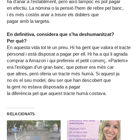
ha
d’anar
a
l’establiment
,
però
això
tampoc
es
pot
pagar
en
efectiu
. La
nòmina
o la
pensió
l’hem
de
rebre
pel
banc
,
i
és
més
costós
anar
a
treure
els
doblers
que
pagar
amb
la
targeta
.
En definitiva, considera que
s’ha
deshumanitzat
?
Per
què
?
En
aquesta
vida
tot
té un preu. Hi ha
gent
que valora el tracte
personal i
està
disposat
a pagar per
ell
. Hi ha a qui
li
agrada
comprar a Amazon i qui
prefereix
el
petit
comerç
. «
Parlem
»
era
l’eslògan
d’un
gran
banc
, que
potser
era
més
car
que
altres
,
però
oferia
un tracte
més
humà
. Si
aquest
ja
no
és
el
seu
model
,
deu
ser que han
descobert
que
la
gent
no
estava
disposada
a pagar
la
diferència
pel
que
aquest
tracte
humà
costava
.
RELACIONATS