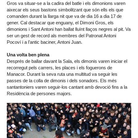
Gros va situar-se a la cadira del batle i els dimonions varen
aixecar els seus bastons simbolitzant que són ells els que
comanden durant la llarga nit que va de dia 16 a dia 17 de
gener. Cal destacar que enguany, el Dimoni Gros, els
dimonions i Sant Antoni han ballat lluïnt llaços negres al pit. Va
ser un gest de record als membres del Patronat Antoni
Pocoví i a l’antic baciner, Antoni Juan.
Una volta ben plena
Després de ballar davant la Sala, els dimonis varen iniciar el
recorregut pels carrers, les places i els foguerons de
Manacor. Durant la seva ruta una multitud va seguir les
passes de la colla de dimonis i dels sonadors. Els més
santantoniers varen seguir-los cantant amb devoció fins a la
Residència de persones majors.