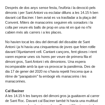
Després de dos anys sense festa, l’eufòria i la devoció pels
dimonis i per Sant Antoni va esclatar dilluns a les 14.15 h ben
davant cal Baciner. I ben aviat es va traslladar a la plaça del
Convent. Milers de manacorins seguiren els sonadors i la
colla per veure els balls de prop en una nit en què no n’hi
cabien més als carrers i a les places.
No havien tocat les deu del dematí del dissabte de Sant
Antoni i ja hi havia una cinquantena de joves que feien rotlle
davant l’Ajuntament vell. Cantant cançons, fent gloses i rient
varen esperar unes sis hores per veure de primera fila el
dimoni gros, Sant Antoni i els dimonions. Una espera
incomparable amb la que va provocar la pandèmia. Des de
dia 17 de gener del 2020 no s’havia repetit l’escena que a
ritme de “parapatxim” fa embogir els manacorins i les
manacorines.
Cal Baciner
A les 14.15 h les banyes del dimoni gros ja guaitaven al carrer
de Sant Roc. Davant cal Baciner també hi havia una multitud