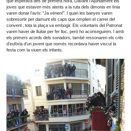
que esperava des de primera hora. Davant l’Ajuntament els
joves que estaven més atents a la ruta dels dimonis en línia
varen donar l’avís: “Ja vénen!”. I quan les banyes varen
sobresortir per damunt els caps que omplien el carrer del
convent , tota la plaça va embogir. Els voluntaris del Patronat
varen haver de lluitar per fer lloc, però ho aconseguiren. I amb
els primers acords dels sonadors, també ressonaren els crits
d’eufòria d’un jovent que només recordava haver viscut la
festa com la viuen els infants.