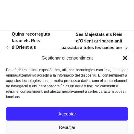
Quins recorreguts
Ses Majestats els Reis
faran els Reis
d’Orient arribaren anit
d’Orient als
passada a totes les cases per
previous
next
diferents indrets
deixar-hi regals… i qualque
post:
post:
Gestionar el consentiment
del municipi?
bocí de carbó
Per oferir les millors experiències, utilitzem tecnologies com les galetes per
emmagatzemar i/o accedir a la informació del dispositiu. El consentiment a
aquestes tecnologies ens permetrà processar dades com el comportament
de navegació o els identificadors únics en aquest lloc. No consentir o
retirar el consentiment, pot afectar negativament a certes característiques i
funcions.
Instagram
Facebook
Twitter
Acceptar
Texts Legals
Rebutjar