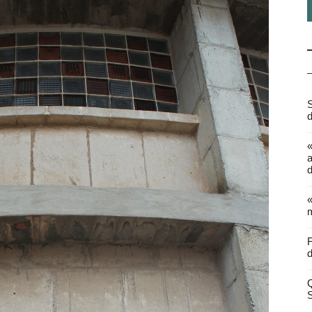
S
d
a
d
«
m
F
d
Q