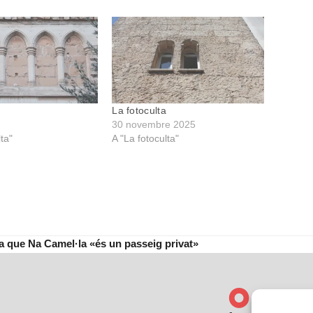
La fotoculta
30 novembre 2025
lta"
A "La fotoculta"
ma que Na Camel·la «és un passeig privat»