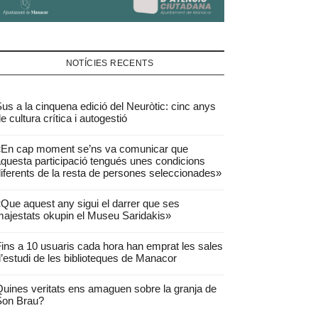
NOTÍCIES RECENTS
us a la cinquena edició del Neuròtic: cinc anys
e cultura crítica i autogestió
«En cap moment se’ns va comunicar que
questa participació tengués unes condicions
iferents de la resta de persones seleccionades»
Que aquest any sigui el darrer que ses
ajestats okupin el Museu Saridakis»
ins a 10 usuaris cada hora han emprat les sales
’estudi de les biblioteques de Manacor
uines veritats ens amaguen sobre la granja de
Son Brau?